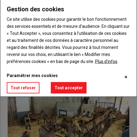
TITRE
CRÉEZ UN COMPTE
Gestion des cookies
Body
Choisissez votre formule et créez votre
Ce site utilise des cookies pour garantir le bon fonctionnement
compte pour accéder à tout {nom-site}.
des services essentiels et de mesure d’audience. En cliquant sur
« Tout Accepter », vous consentez à l’utilisation de ces cookies
Lien
Créez un compte
et au traitement de vos données à caractère personnel au
regard des finalités décrites. Vous pourrez à tout moment
revenir sur vos choix, en utilisant le lien « Modifier mes
préférences cookies » en bas de page du site.
Plus d'infos
VOUS AIMEREZ AUSSI
Paramétrer mes cookies
Tout refuser
Tout accepter