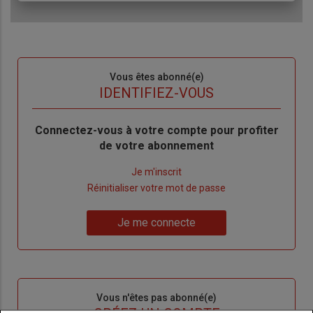
Sous-
Vous êtes abonné(e)
titre
TITRE
IDENTIFIEZ-VOUS
Body
Connectez-vous à votre compte pour profiter
de votre abonnement
Lien
Je m'inscrit
"Créer
Lien
Réinitialiser votre mot de passe
un
"Réinitialiser
Lien
nouveau
votre
Je me connecte
"Je
compte"
mot
me
de
connecte"
passe"
Sous-
Vous n'êtes pas abonné(e)
titre