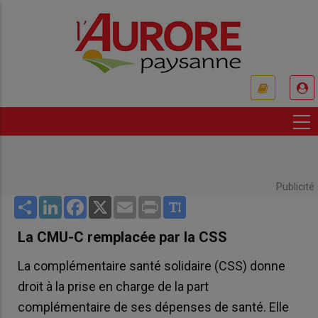
Aller
au
contenu
principal
USER
ACCOUNT
MENU
Publicité
Share
LinkedIn
Facebook
X
Email
Print
La CMU-C remplacée par la CSS
La complémentaire santé solidaire (CSS) donne
droit à la prise en charge de la part
complémentaire de ses dépenses de santé. Elle