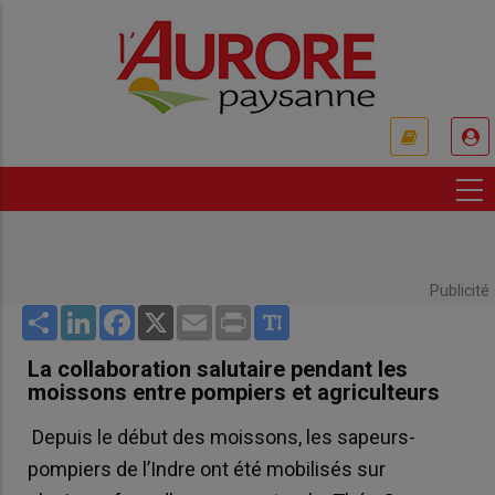
Aller
au
contenu
principal
USER
ACCOUNT
MENU
Publicité
Share
LinkedIn
Facebook
X
Email
Print
La collaboration salutaire pendant les
moissons entre pompiers et agriculteurs
Depuis le début des moissons, les sapeurs-
pompiers de l’Indre ont été mobilisés sur