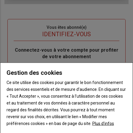
Sous-
Vous êtes abonné(e)
titre
TITRE
IDENTIFIEZ-VOUS
Body
Connectez-vous à votre compte pour profiter
de votre abonnement
Lien
Je m'inscrit
Gestion des cookies
"Créer
Lien
Réinitialiser votre mot de passe
un
"Réinitialiser
Ce site utilise des cookies pour garantir le bon fonctionnement
Lien
nouveau
votre
Je me connecte
des services essentiels et de mesure d’audience. En cliquant sur
"Je
compte"
mot
« Tout Accepter », vous consentez à l’utilisation de ces cookies
me
de
et au traitement de vos données à caractère personnel au
connecte"
passe"
regard des finalités décrites. Vous pourrez à tout moment
revenir sur vos choix, en utilisant le lien « Modifier mes
Sous-
Vous n'êtes pas abonné(e)
préférences cookies » en bas de page du site.
Plus d'infos
titre
TITRE
CRÉEZ UN COMPTE