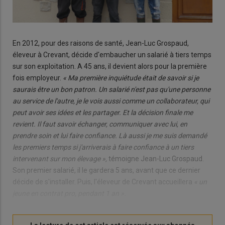
En 2012, pour des raisons de santé, Jean-Luc Grospaud,
éleveur à Crevant, décide d'embaucher un salarié à tiers temps
sur son exploitation. A 45 ans, il devient alors pour la première
fois employeur.
« Ma première inquiétude était de savoir si je
saurais être un bon patron. Un salarié n'est pas qu'une personne
au service de l'autre, je le vois aussi comme un collaborateur, qui
peut avoir ses idées et les partager. Et la décision finale me
revient. Il faut savoir échanger, communiquer avec lui, en
prendre soin et lui faire confiance. Là aussi je me suis demandé
les premiers temps si j'arriverais à faire confiance à un tiers
intervenant sur mon élevage »,
témoigne Jean-Luc Grospaud.
Son premier salarié, il le gardera 5 ans, avant que ce dernier
décide de s'installer. Puis, l'éleveur de Crevant accueillera
« un
jeune en contrat pro, pendant 1 an ».