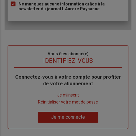
Ne manquez aucune information grâce à la
newsletter du journal L'Aurore Paysanne
Sous-
Vous êtes abonné(e)
titre
TITRE
IDENTIFIEZ-VOUS
Body
Connectez-vous à votre compte pour profiter
de votre abonnement
Lien
Je m'inscrit
"Créer
Lien
Réinitialiser votre mot de passe
un
"Réinitialiser
Lien
nouveau
votre
Je me connecte
"Je
compte"
mot
me
de