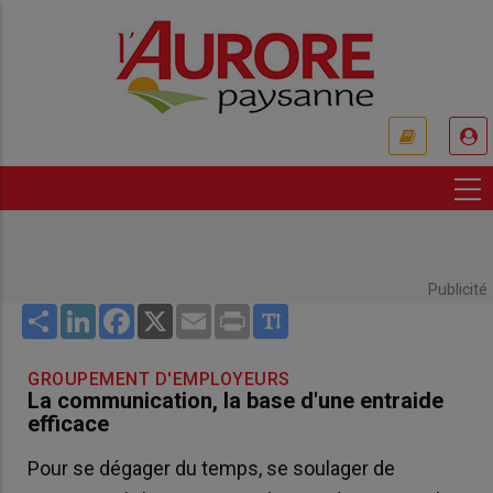
Aller
au
contenu
principal
USER
ACCOUNT
MENU
Publicité
Share
LinkedIn
Facebook
X
Email
Print
GROUPEMENT D'EMPLOYEURS
La communication, la base d'une entraide
efficace
Pour se dégager du temps, se soulager de