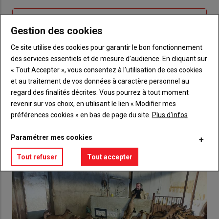
connecte"
passe"
Sous-
Vous n'êtes pas abonné(e)
Gestion des cookies
titre
TITRE
CRÉEZ UN COMPTE
Ce site utilise des cookies pour garantir le bon fonctionnement
des services essentiels et de mesure d’audience. En cliquant sur
Body
Choisissez votre formule et créez votre
« Tout Accepter », vous consentez à l’utilisation de ces cookies
compte pour accéder à tout {nom-site}.
et au traitement de vos données à caractère personnel au
Lien
regard des finalités décrites. Vous pourrez à tout moment
Créez un compte
revenir sur vos choix, en utilisant le lien « Modifier mes
préférences cookies » en bas de page du site.
Plus d'infos
VOUS AIMEREZ AUSSI
Paramétrer mes cookies
Tout refuser
Tout accepter