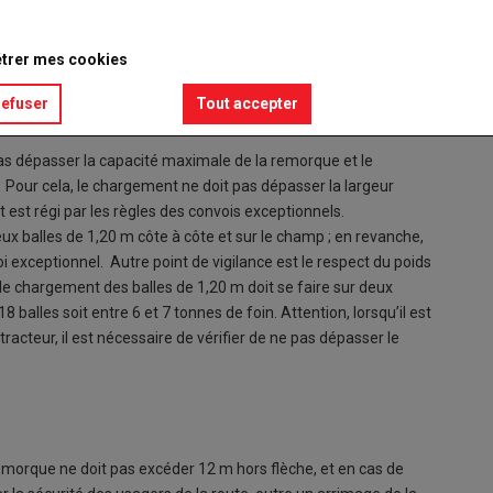
trer mes cookies
refuser
Tout accepter
pas dépasser la capacité maximale de la remorque et le
 Pour cela, le chargement ne doit pas dépasser la largeur
t est régi par les règles des convois exceptionnels.
 balles de 1,20 m côte à côte et sur le champ ; en revanche,
i exceptionnel. Autre point de vigilance est le respect du poids
 le chargement des balles de 1,20 m doit se faire sur deux
 balles soit entre 6 et 7 tonnes de foin. Attention, lorsqu’il est
teur, il est nécessaire de vérifier de ne pas dépasser le
emorque ne doit pas excéder 12 m hors flèche, et en cas de