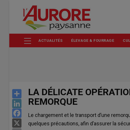
Aller
au
contenu
principal
ACTUALITÉS
ÉLEVAGE & FOURRAGE
CUL
LA DÉLICATE OPÉRATI
Share
REMORQUE
LinkedIn
Facebook
Le chargement et le transport d’une remorqu
X
quelques précautions, afin d’assurer la sécur