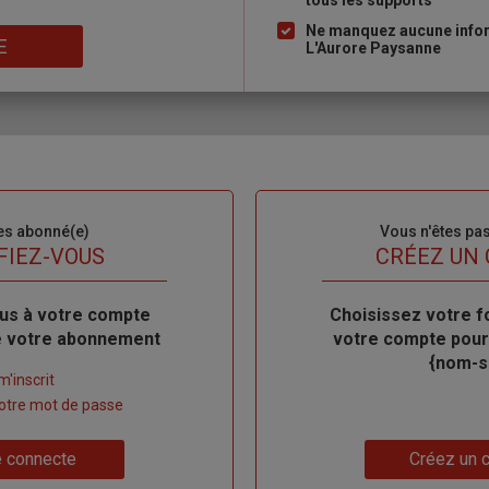
tous les supports
puce
Ne manquez aucune inform
E
L'Aurore Paysanne
es abonné(e)
Sous-
Vous n'êtes pa
titre
FIEZ-VOUS
TITRE
CRÉEZ UN
us à votre compte
Body
Choisissez votre f
de votre abonnement
votre compte pour
{nom-si
m'inscrit
 votre mot de passe
Lien
 connecte
Créez un 