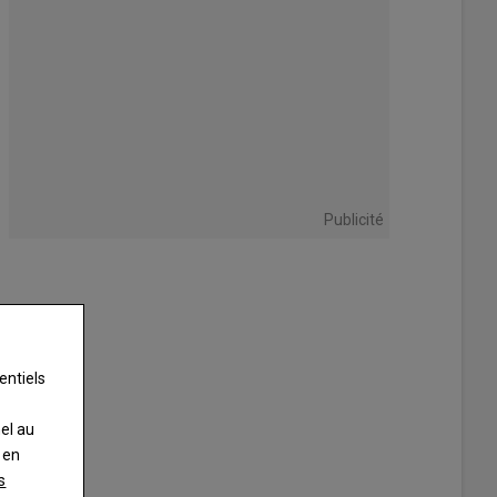
Publicité
entiels
nel au
 en
s