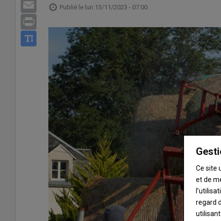
Email
Publié le
lun 13/11/2023 - 07:00
Print
Gesti
Ce site 
et de m
l’utilis
regard d
utilisan