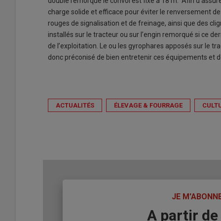
double remorque le convoi est fixé à 18 m. Afin d’assure
charge solide et efficace pour éviter le renversement de b
rouges de signalisation et de freinage, ainsi que des cli
installés sur le tracteur ou sur l’engin remorqué si ce d
de l’exploitation. Le ou les gyrophares apposés sur le tra
donc préconisé de bien entretenir ces équipements et 
ACTUALITÉS
ÉLEVAGE & FOURRAGE
CULTU
TITRE
JE M'ABONN
Body
A partir de