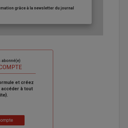
ation grâce à la newsletter du journal
s abonné(e)
 COMPTE
ormule et créez
 accéder à tout
te}.
compte