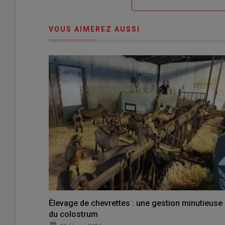
me
de
connecte"
passe"
VOUS AIMEREZ AUSSI
Élevage de chevrettes : une gestion minutieuse
du colostrum