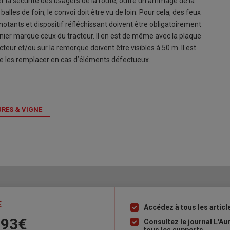
r la sécurité des usagers de la route, outre un arrimage de la
alles de foin, le convoi doit être vu de loin. Pour cela, des feux
gnotants et dispositif réfléchissant doivent être obligatoirement
ernier marque ceux du tracteur. Il en est de même avec la plaque
cteur et/ou sur la remorque doivent être visibles à 50 m. Il est
de les remplacer en cas d’éléments défectueux.
RES & VIGNE
E
Accédez à tous les articl
Liste
 93€
à
Consultez le journal L'A