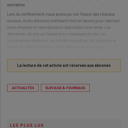
semaines.
Lors du confinement, nous avons pu voir l’essor des réseaux
sociaux, où les éleveurs mettaient tout en œuvre pour valoriser
leurs cheptels et reproducteurs disponibles à la vente. Les
demandes de prix se faisaient en messages privés. Les
coopératives fédérées, via Interlim ou autres, ont poursuivi le
travail de mise en relation entre éleveurs et acheteurs.
ACTUALITÉS
ÉLEVAGE & FOURRAGE
LES PLUS LUS