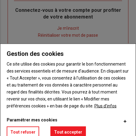
Body
Connectez-vous à votre compte pour profiter
de votre abonnement
Lien
Je m'inscrit
"Créer
Lien
Réinitialiser votre mot de passe
un
"Réinitialiser
Lien
nouveau
votre
Je me connecte
Gestion des cookies
"Je
compte"
mot
me
de
Ce site utilise des cookies pour garantir le bon fonctionnement
connecte"
passe"
des services essentiels et de mesure d’audience. En cliquant sur
« Tout Accepter », vous consentez à l’utilisation de ces cookies
Sous-
Vous n'êtes pas abonné(e)
et au traitement de vos données à caractère personnel au
titre
TITRE
CRÉEZ UN COMPTE
regard des finalités décrites. Vous pourrez à tout moment
revenir sur vos choix, en utilisant le lien « Modifier mes
Body
Choisissez votre formule et créez votre
préférences cookies » en bas de page du site.
Plus d'infos
compte pour accéder à tout {nom-site}.
Paramétrer mes cookies
Lien
Créez un compte
Tout refuser
Tout accepter