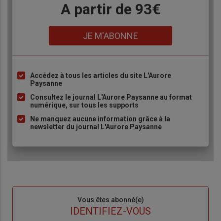
Body
A partir de 93€
Lien
JE M'ABONNE
Accédez à tous les articles du site L'Aurore
Liste
Paysanne
à
Consultez le journal L'Aurore Paysanne au format
puce
numérique, sur tous les supports
Ne manquez aucune information grâce à la
newsletter du journal L'Aurore Paysanne
Sous-
Vous êtes abonné(e)
titre
TITRE
IDENTIFIEZ-VOUS