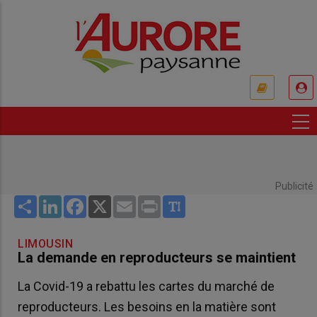
Aller
au
contenu
principal
USER
ACCOUNT
MENU
Publicité
Share
LinkedIn
Facebook
X
Email
Print
LIMOUSIN
La demande en reproducteurs se maintient
La Covid-19 a rebattu les cartes du marché de
reproducteurs. Les besoins en la matière sont