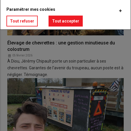
Paramétrer mes cookies
Tout refuser
Tout accepter
Élevage de chevrettes : une gestion minutieuse du
colostrum
05 février 2026
À Diou, Jérémy Chipault porte un soin particulier à ses
chevrettes. Garantes de l'avenir du troupeau, aucun poste est à
négliger. Témoignage.