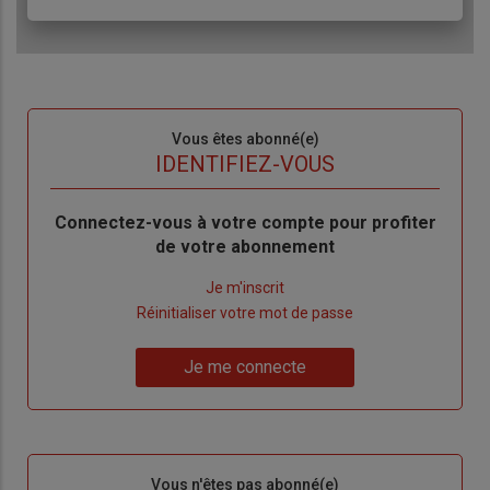
Sous-
Vous êtes abonné(e)
titre
TITRE
IDENTIFIEZ-VOUS
Body
Connectez-vous à votre compte pour profiter
de votre abonnement
Lien
Je m'inscrit
"Créer
Lien
Réinitialiser votre mot de passe
un
"Réinitialiser
Lien
nouveau
votre
Je me connecte
"Je
compte"
mot
me
de
connecte"
passe"
Sous-
Vous n'êtes pas abonné(e)