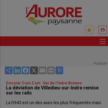
Aller
au
contenu
principal
USER
ACCOUNT
MENU
Publicité
Share
LinkedIn
Facebook
X
Email
Print
Dossier Com.Com. Val de l'Indre Brenne
La déviation de Villedieu-sur-Indre remise
sur les rails
La D943 est un des axes les plus fréquentés mais