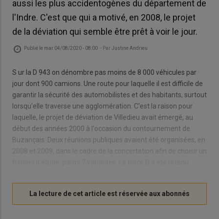
aussi les plus accidentogènes du département de
l'Indre. C'est que qui a motivé, en 2008, le projet
de la déviation qui semble être prêt à voir le jour.
Publié le
mar 04/08/2020 - 08:00
- Par
Justine Andrieu
S ur la D 943 on dénombre pas moins de 8 000 véhicules par
jour dont 900 camions. Une route pour laquelle il est difficile de
garantir la sécurité des automobilistes et des habitants, surtout
lorsqu'elle traverse une agglomération. C'est la raison pour
laquelle, le projet de déviation de Villedieu avait émergé, au
début des années 2000 à l'occasion du contournement de
Buzançais. Deux réunions publiques avaient été organisées, en
2008 et 2009, dans le cadre de la concertation afin de choisir un
fuseau d'étude, parmi 7 variantes. Le tracé D a été retenu.