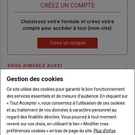
titre
TITRE
CRÉEZ UN COMPTE
Body
Choisissez votre formule et créez votre
compte pour accéder à tout {nom-site}.
Lien
Créez un compte
VOUS AIMEREZ AUSSI
Gestion des cookies
Ce site utilise des cookies pour garantir le bon fonctionnement
des services essentiels et de mesure d’audience. En cliquant sur
« Tout Accepter », vous consentez à l’utilisation de ces cookies
et au traitement de vos données à caractère personnel au
regard des finalités décrites. Vous pourrez à tout moment
revenir sur vos choix, en utilisant le lien « Modifier mes
préférences cookies » en bas de page du site.
Plus d'infos