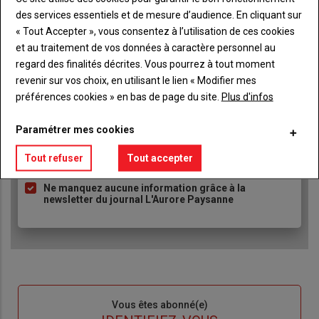
TITRE
JE M'ABONNE
des services essentiels et de mesure d’audience. En cliquant sur
Body
A partir de 93€
« Tout Accepter », vous consentez à l’utilisation de ces cookies
et au traitement de vos données à caractère personnel au
Lien
regard des finalités décrites. Vous pourrez à tout moment
JE M'ABONNE
revenir sur vos choix, en utilisant le lien « Modifier mes
préférences cookies » en bas de page du site.
Plus d'infos
Accédez à tous les articles du site L'Aurore
Liste
Paramétrer mes cookies
Paysanne
à
Consultez le journal L'Aurore Paysanne au format
Tout refuser
Tout accepter
puce
numérique, sur tous les supports
Ne manquez aucune information grâce à la
newsletter du journal L'Aurore Paysanne
Sous-
Vous êtes abonné(e)
titre