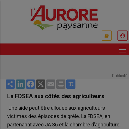
Aller
au
contenu
principal
USER
ACCOUNT
MENU
Publicité
Share
LinkedIn
Facebook
X
Email
Print
La FDSEA aux côtés des agriculteurs
Une aide peut être allouée aux agriculteurs
victimes des épisodes de grêle. La FDSEA, en
partenariat avec JA 36 et la chambre d’agriculture,