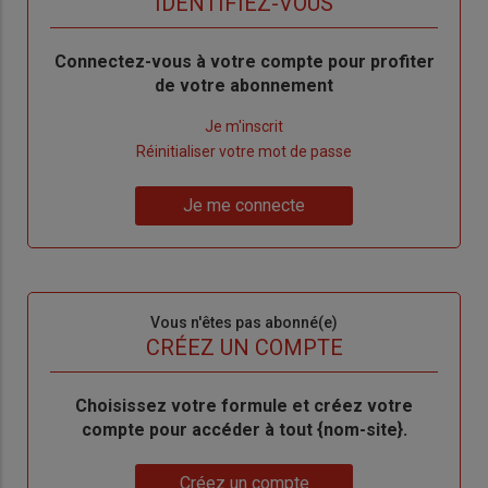
TITRE
IDENTIFIEZ-VOUS
Body
Connectez-vous à votre compte pour profiter
de votre abonnement
Lien
Je m'inscrit
"Créer
Lien
Réinitialiser votre mot de passe
un
"Réinitialiser
Lien
nouveau
votre
Je me connecte
"Je
compte"
mot
me
de
connecte"
passe"
Sous-
Vous n'êtes pas abonné(e)
titre
TITRE
CRÉEZ UN COMPTE
Body
Choisissez votre formule et créez votre
compte pour accéder à tout {nom-site}.
Lien
Créez un compte