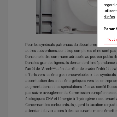
regard d
utilisan
d'infos
Paramé
Tout 
Pour les syndicats patronaux du département, « les choix
autres subventions, sont trop complexes et ne sont pas a
Dans une lettre commune adressée au pouvoir public, ils
Dans les grandes lignes, ils demandent l’indépendance des
l’arrêt de l’Arenh**, afin d’arrêter de brader l’intérêt str
efforts vers les énergies renouvelables ». Les syndicat
accentuation des aides énergétiques vers les entrepris
augmentations et les spéculations liées au conflit Russo
pas suivre aveuglement la Commission européenne souh
écologiques GNV et l’énergie à l’hydrogène » soutenant ain
Concernant les carburants, ils jugent la taxation « injust
attendant d’avoir accès à des carburants moins émetteur