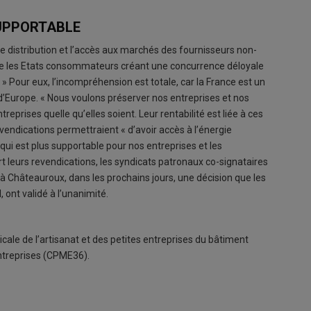
SUPPORTABLE
 de distribution et l’accès aux marchés des fournisseurs non-
ntre les Etats consommateurs créant une concurrence déloyale
 Pour eux, l’incompréhension est totale, car la France est un
 d’Europe. « Nous voulons préserver nos entreprises et nos
reprises quelle qu’elles soient. Leur rentabilité est liée à ces
revendications permettraient « d’avoir accès à l’énergie
qui est plus supportable pour nos entreprises et les
t leurs revendications, les syndicats patronaux co-signataires
 à Châteauroux, dans les prochains jours, une décision que les
, ont validé à l’unanimité.
cale de l’artisanat et des petites entreprises du bâtiment
ntreprises (CPME36).