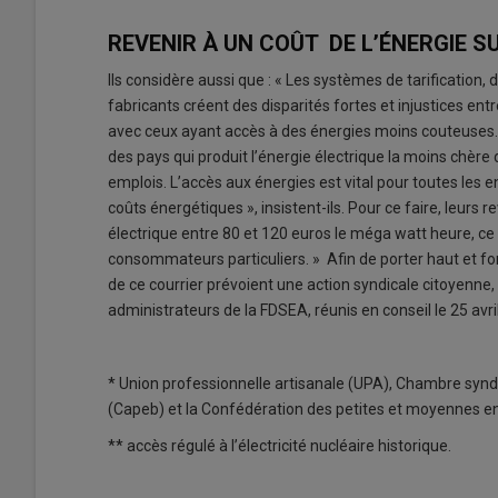
REVENIR À UN COÛT DE L’ÉNERGIE 
Ils considère aussi que : « Les systèmes de tarification,
fabricants créent des disparités fortes et injustices e
avec ceux ayant accès à des énergies moins couteuses. »
des pays qui produit l’énergie électrique la moins chère
emplois. L’accès aux énergies est vital pour toutes les ent
coûts énergétiques », insistent-ils. Pour ce faire, leurs 
électrique entre 80 et 120 euros le méga watt heure, ce 
consommateurs particuliers. » Afin de porter haut et for
de ce courrier prévoient une action syndicale citoyenne,
administrateurs de la FDSEA, réunis en conseil le 25 avril
* Union professionnelle artisanale (UPA), Chambre syndi
(Capeb) et la Confédération des petites et moyennes e
** accès régulé à l’électricité nucléaire historique.