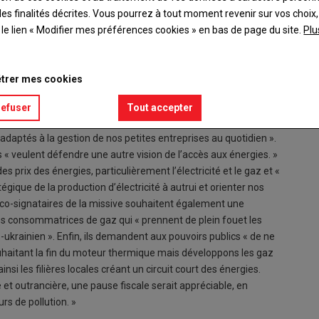
es finalités décrites. Vous pourrez à tout moment revenir sur vos choix,
t le lien « Modifier mes préférences cookies » en bas de page du site.
Plu
trer mes cookies
refuser
Tout accepter
 politiques de créations d’amortisseurs, de parapluies et
daptés à la gestion de nos petites entreprises au quotidien ».
 « veulent défendre une autre vision de l’accès aux énergies. »
 prix des énergies, particulièrement l’électricité et le gaz et «
atégique de la production d’électricité à autrui et orienter nos
s co-signataires de la missive souhaitent également une
es consommatrices de gaz qui « prennent de plein fouet les
-ukrainien ». Enfin, ils demandent aux pouvoirs publics « de ne
aitant la fin du moteur thermique mais développons les gaz
si les filières locales créant un circuit court des énergies.
e et outrancière, une pause fiscale serait appréciable, en
s de pollution. »