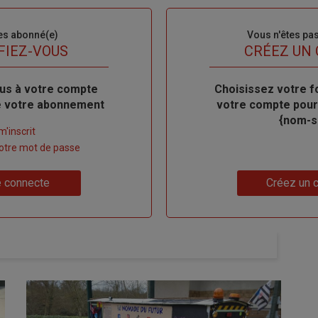
es abonné(e)
Sous-
Vous n'êtes pa
titre
FIEZ-VOUS
TITRE
CRÉEZ UN
us à votre compte
Body
Choisissez votre f
de votre abonnement
votre compte pour
{nom-si
m'inscrit
 votre mot de passe
Lien
 connecte
Créez un 