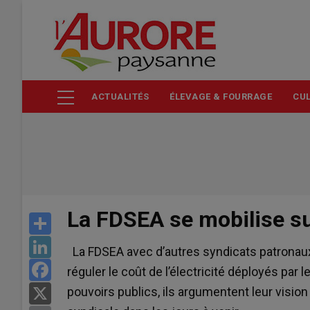
Aller
au
contenu
principal
ACTUALITÉS
ÉLEVAGE & FOURRAGE
CUL
La FDSEA se mobilise sur
Share
LinkedIn
La FDSEA avec d’autres syndicats patronaux
Facebook
réguler le coût de l’électricité déployés par
pouvoirs publics, ils argumentent leur vision
X