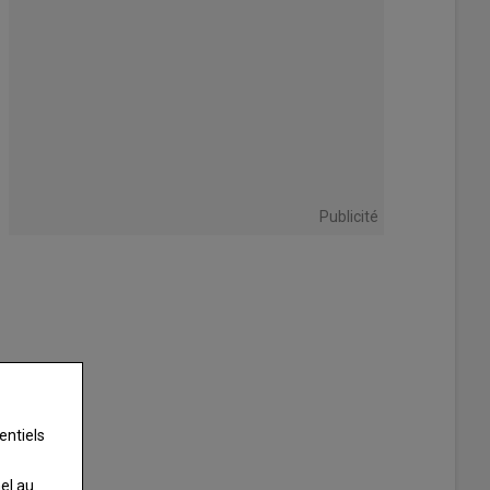
Publicité
entiels
nel au