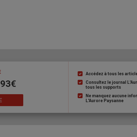
E
Accédez à tous les articl
Liste
 93€
à
Consultez le journal L'A
tous les supports
puce
Ne manquez aucune inform
E
L'Aurore Paysanne