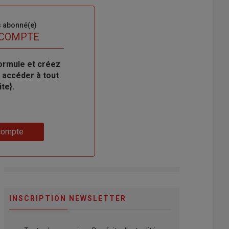
s abonné(e)
 COMPTE
ormule et créez
 accéder à tout
te}.
compte
INSCRIPTION NEWSLETTER