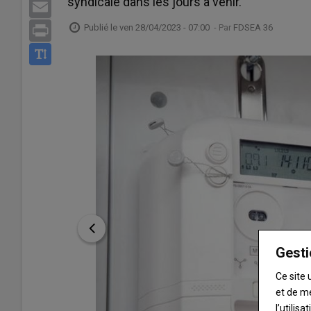
syndicale dans les jours à venir.
Email
Publié le
ven 28/04/2023 - 07:00
- Par
FDSEA 36
Print
Gesti
Ce site 
et de m
l’utilis