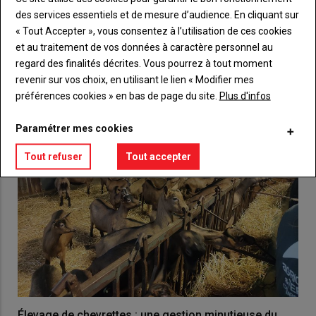
des services essentiels et de mesure d’audience. En cliquant sur
« Tout Accepter », vous consentez à l’utilisation de ces cookies
et au traitement de vos données à caractère personnel au
VOUS AIMEREZ AUSSI
regard des finalités décrites. Vous pourrez à tout moment
revenir sur vos choix, en utilisant le lien « Modifier mes
préférences cookies » en bas de page du site.
Plus d'infos
Paramétrer mes cookies
Tout refuser
Tout accepter
Élevage de chevrettes : une gestion minutieuse du