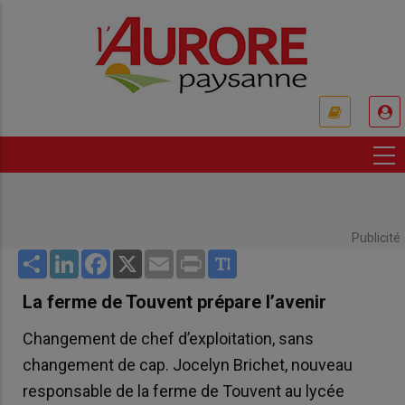
Aller
au
contenu
principal
USER
ACCOUNT
MENU
Publicité
Share
LinkedIn
Facebook
X
Email
Print
La ferme de Touvent prépare l’avenir
Changement de chef d’exploitation, sans
changement de cap. Jocelyn Brichet, nouveau
responsable de la ferme de Touvent au lycée