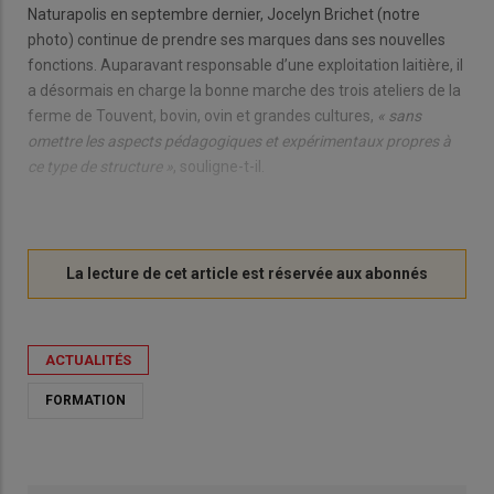
Naturapolis en septembre dernier, Jocelyn Brichet (notre
photo) continue de prendre ses marques dans ses nouvelles
fonctions. Auparavant responsable d’une exploitation laitière, il
a désormais en charge la bonne marche des trois ateliers de la
ferme de Touvent, bovin, ovin et grandes cultures,
« sans
omettre les aspects pédagogiques et expérimentaux propres à
ce type de structure »
, souligne-t-il.
ACTUALITÉS
FORMATION