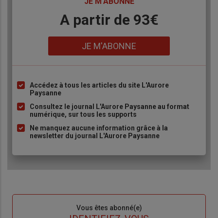
TITRE
JE M'ABONNE
Body
A partir de 93€
Lien
JE M'ABONNE
Accédez à tous les articles du site L'Aurore
Liste
Paysanne
à
Consultez le journal L'Aurore Paysanne au format
puce
numérique, sur tous les supports
Ne manquez aucune information grâce à la
newsletter du journal L'Aurore Paysanne
Sous-
Vous êtes abonné(e)
titre