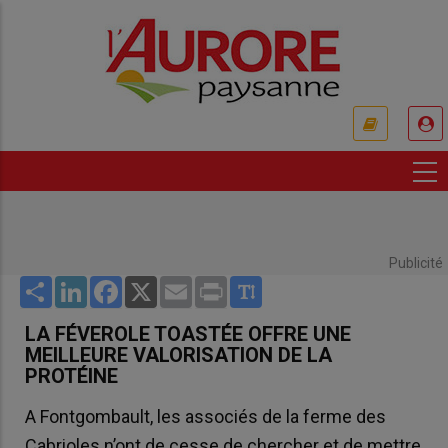
Aller
au
contenu
principal
USER
ACCOUNT
MENU
Publicité
Share
LinkedIn
Facebook
X
Email
Print
LA FÉVEROLE TOASTÉE OFFRE UNE
MEILLEURE VALORISATION DE LA
PROTÉINE
A Fontgombault, les associés de la ferme des
Cabrioles n’ont de cesse de chercher et de mettre