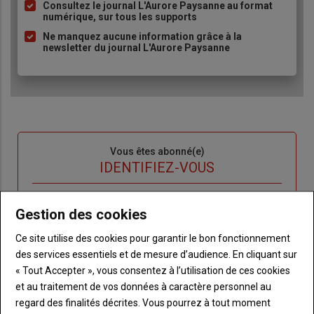
Consultez le journal L'Aurore Paysanne au format
puce
numérique, sur tous les supports
Ne manquez aucune information grâce à la
newsletter du journal L'Aurore Paysanne
Sous-
Vous êtes abonné(e)
titre
TITRE
IDENTIFIEZ-VOUS
Body
Connectez-vous à votre compte pour profiter
Gestion des cookies
de votre abonnement
Ce site utilise des cookies pour garantir le bon fonctionnement
Lien
Je m'inscrit
des services essentiels et de mesure d’audience. En cliquant sur
"Créer
Lien
Réinitialiser votre mot de passe
« Tout Accepter », vous consentez à l’utilisation de ces cookies
un
"Réinitialiser
et au traitement de vos données à caractère personnel au
Lien
nouveau
votre
Je me connecte
regard des finalités décrites. Vous pourrez à tout moment
"Je
compte"
mot