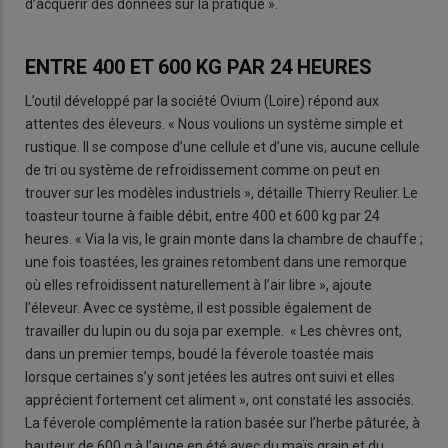
d’acquérir des données sur la pratique ».
ENTRE 400 ET 600 KG PAR 24 HEURES
L’outil développé par la société Ovium (Loire) répond aux
attentes des éleveurs. « Nous voulions un système simple et
rustique. Il se compose d’une cellule et d’une vis, aucune cellule
de tri ou système de refroidissement comme on peut en
trouver sur les modèles industriels », détaille Thierry Reulier. Le
toasteur tourne à faible débit, entre 400 et 600 kg par 24
heures. « Via la vis, le grain monte dans la chambre de chauffe ;
une fois toastées, les graines retombent dans une remorque
où elles refroidissent naturellement à l’air libre », ajoute
l’éleveur. Avec ce système, il est possible également de
travailler du lupin ou du soja par exemple. « Les chèvres ont,
dans un premier temps, boudé la féverole toastée mais
lorsque certaines s’y sont jetées les autres ont suivi et elles
apprécient fortement cet aliment », ont constaté les associés.
La féverole complémente la ration basée sur l’herbe pâturée, à
hauteur de 600 g à l’auge en été avec du maïs grain et du