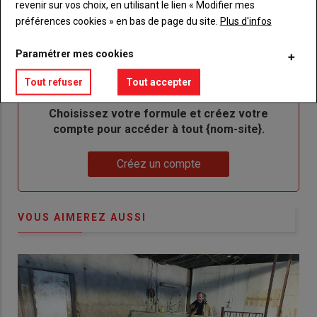
revenir sur vos choix, en utilisant le lien « Modifier mes
me
de
préférences cookies » en bas de page du site.
Plus d'infos
connecte"
passe"
Paramétrer mes cookies
Sous-
Vous n'êtes pas abonné(e)
titre
TITRE
CRÉEZ UN COMPTE
Tout refuser
Tout accepter
Body
Choisissez votre formule et créez votre
compte pour accéder à tout {nom-site}.
Lien
Créez un compte
VOUS AIMEREZ AUSSI