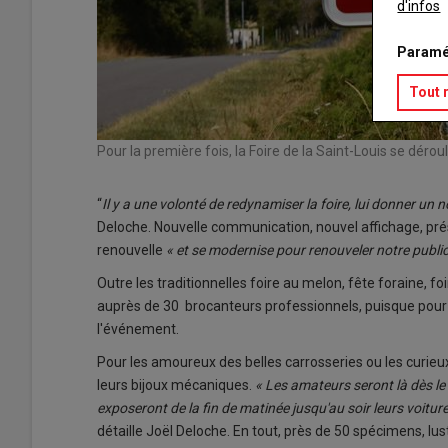
d'infos
Paramé
Tout 
Pour la première fois, la Foire de la Saint-Louis se dé
“
Il y a une volonté de redynamiser la foire, lui donner un
Deloche. Nouvelle communication, nouvel affichage, prése
renouvelle
« et se modernise pour renouveler notre public 
Outre les traditionnelles foire au melon, fête foraine, fo
auprès de 30 brocanteurs professionnels, puisque pour 
l'événement.
Pour les amoureux des belles carrosseries ou les curieu
leurs bijoux mécaniques.
« Les amateurs seront là dès le
exposeront de la fin de matinée jusqu'au soir leurs voitu
détaille Joël Deloche. En tout, près de 50 spécimens, lu