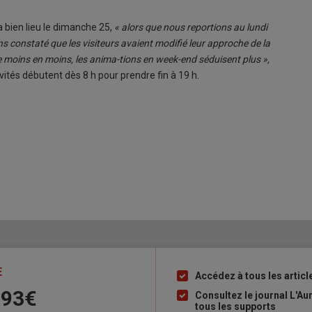
ra bien lieu le dimanche 25,
« alors que nous reportions au lundi
s constaté que les visiteurs avaient modifié leur approche de la
de moins en moins, les anima-tions en week-end séduisent plus »,
ités débutent dès 8 h pour prendre fin à 19 h.
E
Accédez à tous les articl
Liste
 93€
à
Consultez le journal L'A
tous les supports
puce