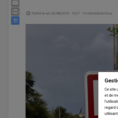
Email
Print
Publié le
ven 02/08/2019 - 15:27
- Par
Bénédicte Roux
Gesti
Ce site 
et de m
l’utilis
regard d
utilisan