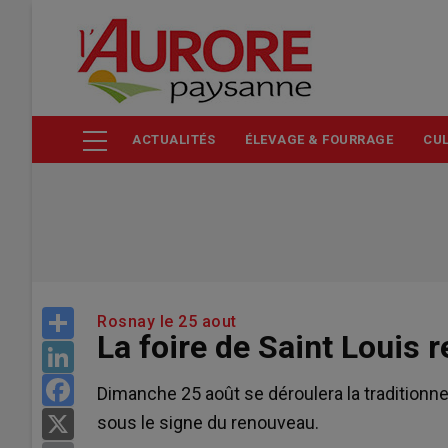
Aller
au
contenu
principal
ACTUALITÉS
ÉLEVAGE & FOURRAGE
CUL
Share
Rosnay le 25 aout
La foire de Saint Louis r
LinkedIn
Facebook
Dimanche 25 août se déroulera la traditionnel
sous le signe du renouveau.
X