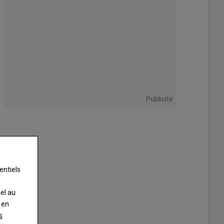
Publicité
entiels
nel au
 en
s