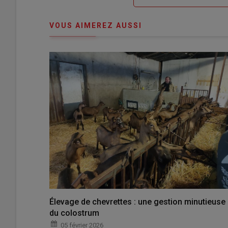
me
de
connecte"
passe"
VOUS AIMEREZ AUSSI
Élevage de chevrettes : une gestion minutieuse
du colostrum
05 février 2026