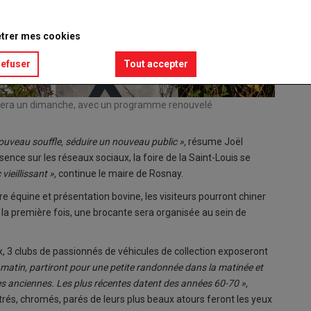
trer mes cookies
refuser
Tout accepter
roulera un dimanche, avec un programme renouvelé
 nouveau souffle, séduire un nouveau public »,
résume Joël
nce sur les réseaux sociaux, la foire de la Saint-Louis se
vieillissant »,
continue le maire de Rosnay.
ire équine et présentation bovine, les visiteurs pourront chiner
la première fois, une brocante sera organisée au sein de
x, 3 clubs de passionnés de véhicules de collection exposeront
 matin, partiront pour une petite randonnée dans la matinée et
res anciennes. Les plus récentes datent des années 60-70 »,
strés, chromés, parés de leurs plus beaux atours feront les yeux