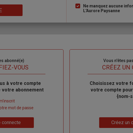
Ne manquez aucune inform
E
L'Aurore Paysanne
es abonné(e)
Sous-
Vous n'êtes pa
titre
FIEZ-VOUS
TITRE
CRÉEZ UN
us à votre compte
Body
Choisissez votre f
de votre abonnement
votre compte pour
{nom-si
m'inscrit
 votre mot de passe
Lien
 connecte
Créez un 