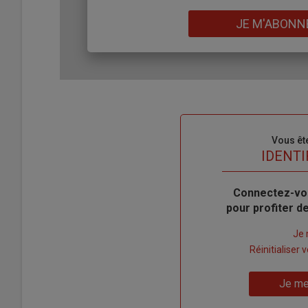
Lien
JE M'ABONN
Sous-
Vous êt
titre
TITRE
IDENTI
Body
Connectez-vo
pour profiter 
Lien
Je 
"Créer
Lien
Réinitialiser
un
"Réinitialiser
Lien
nouveau
votre
Je me
"Je
compte"
mot