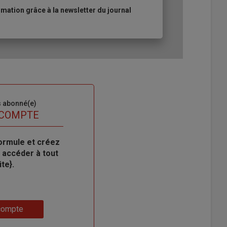
ation grâce à la newsletter du journal
s abonné(e)
 COMPTE
ormule et créez
 accéder à tout
te}.
compte