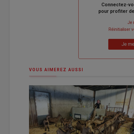
Body
Connectez-vo
pour profiter 
Lien
Je 
"Créer
Lien
Réinitialiser
un
"Réinitialiser
Lien
nouveau
votre
Je me
"Je
compte"
mot
me
de
connecte"
passe"
VOUS AIMEREZ AUSSI