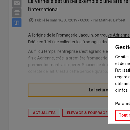
La Vernelle est un bel exemple d’une affaire 
Email
l’international.
Print
Publié le
sam 16/03/2019 - 08:00
- Par
Mathieu Laforet
A l’origine de la Fromagerie Jacquin, on trouve Adrienne,
l’idée en 1947 de collecter les fromages directement ch
Gesti
Au fil du temps, l’entreprise s’est agrandie et de nouvelle
Ce site 
fils d’Adrienne, crée la première fromagerie estampillée
et de m
premier tournant va s’opérer. Soucieuse de se diversifier
l’utilis
collecte de lait. C’est à cette période qu’apparaissent l
regard d
utilisan
d'infos
Paramé
ACTUALITÉS
ÉLEVAGE & FOURRAGE
Tout 