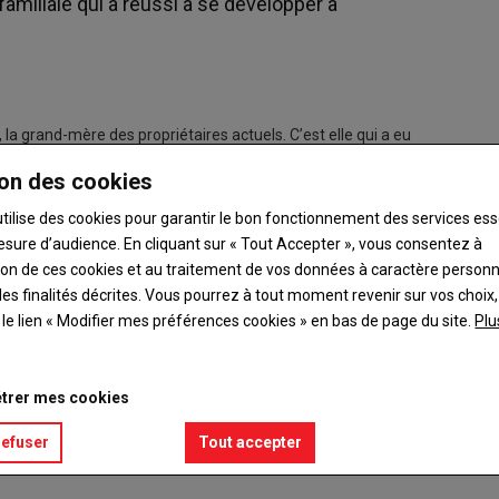
familiale qui a réussi à se développer à
 la grand-mère des propriétaires actuels. C’est elle qui a eu
ez les producteurs pour les revendre.
on des cookies
s activités on fait leur apparition. Dès 1955, Pierre Jacquin, le
utilise des cookies pour garantir le bon fonctionnement des services ess
 Jacquin dans le bourg de La Vernelle. C’est en 1976 qu’un
esure d’audience. En cliquant sur « Tout Accepter », vous consentez à
 et de se développer, la famille investit dans une usine de
ation de ces cookies et au traitement de vos données à caractère person
es premiers fromages fabriqués dans la laiterie.
es finalités décrites. Vous pourrez à tout moment revenir sur vos choix,
t le lien « Modifier mes préférences cookies » en bas de page du site.
Plu
trer mes cookies
refuser
Tout accepter