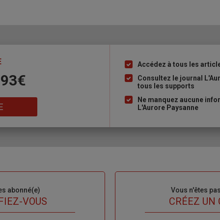
E
Accédez à tous les articl
Liste
 93€
à
Consultez le journal L'A
tous les supports
puce
Ne manquez aucune inform
E
L'Aurore Paysanne
es abonné(e)
Sous-
Vous n'êtes pa
titre
FIEZ-VOUS
TITRE
CRÉEZ UN