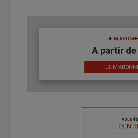
TITRE
JE M'ABONN
Body
A partir de
Lien
JE M'ABONN
Sous-
Vous êt
titre
TITRE
IDENTI