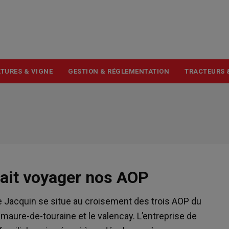
USER
ACCOUNT
MENU
TURES & VIGNE
GESTION & RÉGLEMENTATION
TRACTEURS 
fait voyager nos AOP
ie Jacquin se situe au croisement des trois AOP du
e-maure-de-touraine et le valencay. L’entreprise de