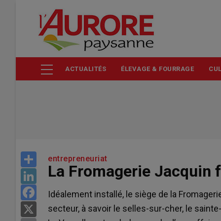
Aller
au
contenu
principal
ACTUALITÉS
ÉLEVAGE & FOURRAGE
CUL
Share
entrepreneuriat
La Fromagerie Jacquin 
LinkedIn
Facebook
Idéalement installé, le siège de la Fromager
secteur, à savoir le selles-sur-cher, le saint
X