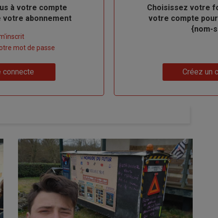
us à votre compte
Body
Choisissez votre f
de votre abonnement
votre compte pour
{nom-si
m'inscrit
 votre mot de passe
Lien
 connecte
Créez un 