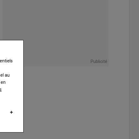
entiels
Publicité
nel au
 en
s