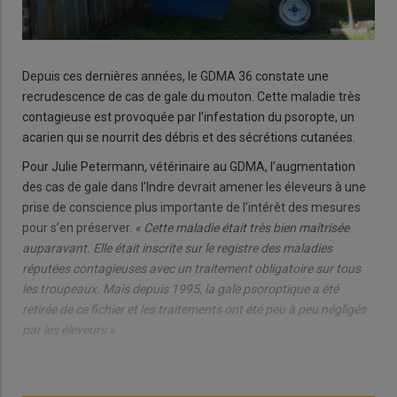
Depuis ces dernières années, le GDMA 36 constate une
recrudescence de cas de gale du mouton. Cette maladie très
contagieuse est provoquée par l’infestation du psoropte, un
acarien qui se nourrit des débris et des sécrétions cutanées.
Pour Julie Petermann, vétérinaire au GDMA, l’augmentation
des cas de gale dans l’Indre devrait amener les éleveurs à une
prise de conscience plus importante de l’intérêt des mesures
pour s’en préserver.
« Cette maladie était très bien maîtrisée
auparavant. Elle était inscrite sur le registre des maladies
réputées contagieuses avec un traitement obligatoire sur tous
les troupeaux. Mais depuis 1995, la gale psoroptique a été
retirée de ce fichier et les traitements ont été peu à peu négligés
par les éleveurs »
.