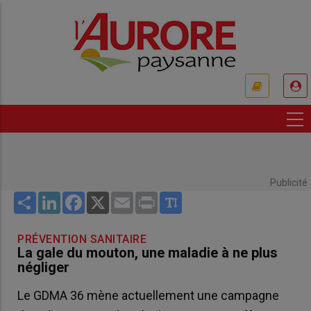
Aller
au
contenu
principal
USER
ACCOUNT
MENU
Publicité
Share
LinkedIn
Facebook
X
Email
Print
PRÉVENTION SANITAIRE
La gale du mouton, une maladie à ne plus
négliger
Le GDMA 36 mène actuellement une campagne