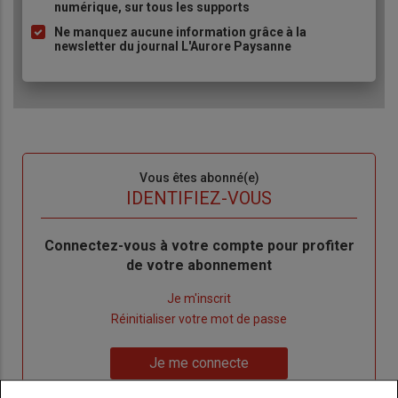
numérique, sur tous les supports
Ne manquez aucune information grâce à la
newsletter du journal L'Aurore Paysanne
Sous-
Vous êtes abonné(e)
titre
TITRE
IDENTIFIEZ-VOUS
Body
Connectez-vous à votre compte pour profiter
de votre abonnement
Lien
Je m'inscrit
"Créer
Lien
Réinitialiser votre mot de passe
un
"Réinitialiser
Lien
nouveau
votre
Je me connecte
"Je
compte"
mot