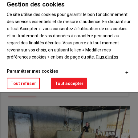
me
de
Gestion des cookies
connecte"
passe"
Ce site utilise des cookies pour garantir le bon fonctionnement
Sous-
Vous n'êtes pas abonné(e)
des services essentiels et de mesure d’audience. En cliquant sur
titre
TITRE
CRÉEZ UN COMPTE
« Tout Accepter », vous consentez à l’utilisation de ces cookies
et au traitement de vos données à caractère personnel au
regard des finalités décrites. Vous pourrez à tout moment
Body
Choisissez votre formule et créez votre
revenir sur vos choix, en utilisant le lien « Modifier mes
compte pour accéder à tout {nom-site}.
préférences cookies » en bas de page du site.
Plus d'infos
Lien
Créez un compte
Paramétrer mes cookies
Tout refuser
Tout accepter
VOUS AIMEREZ AUSSI