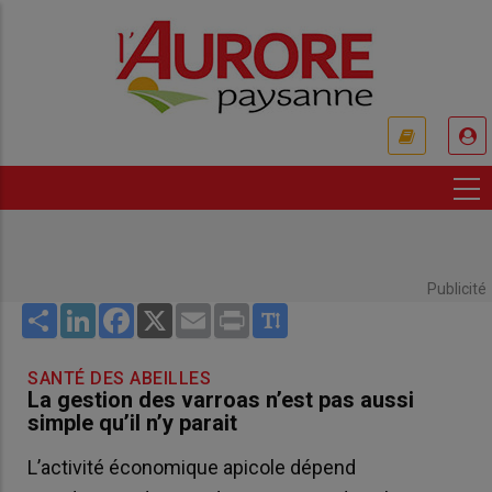
Aller
au
contenu
principal
USER
ACCOUNT
MENU
Publicité
Share
LinkedIn
Facebook
X
Email
Print
SANTÉ DES ABEILLES
La gestion des varroas n’est pas aussi
simple qu’il n’y parait
L’activité économique apicole dépend