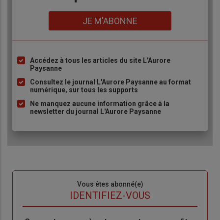
Lien
JE M'ABONNE
Accédez à tous les articles du site L'Aurore
Liste
Paysanne
à
Consultez le journal L'Aurore Paysanne au format
puce
numérique, sur tous les supports
Ne manquez aucune information grâce à la
newsletter du journal L'Aurore Paysanne
Sous-
Vous êtes abonné(e)
titre
TITRE
IDENTIFIEZ-VOUS