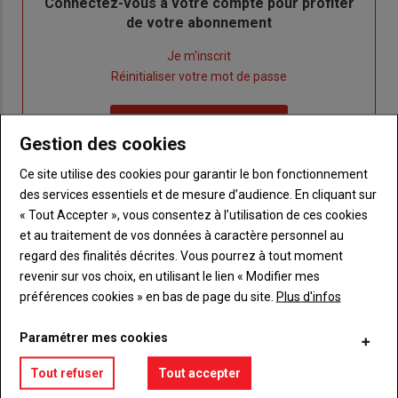
Body
Connectez-vous à votre compte pour profiter
de votre abonnement
Lien
Je m'inscrit
"Créer
Lien
Réinitialiser votre mot de passe
un
"Réinitialiser
Lien
nouveau
votre
Je me connecte
"Je
compte"
mot
Gestion des cookies
me
de
Ce site utilise des cookies pour garantir le bon fonctionnement
connecte"
passe"
des services essentiels et de mesure d’audience. En cliquant sur
« Tout Accepter », vous consentez à l’utilisation de ces cookies
Sous-
Vous n'êtes pas abonné(e)
titre
TITRE
CRÉEZ UN COMPTE
et au traitement de vos données à caractère personnel au
regard des finalités décrites. Vous pourrez à tout moment
revenir sur vos choix, en utilisant le lien « Modifier mes
Body
Choisissez votre formule et créez votre
préférences cookies » en bas de page du site.
Plus d'infos
compte pour accéder à tout {nom-site}.
Paramétrer mes cookies
Lien
Créez un compte
Tout refuser
Tout accepter