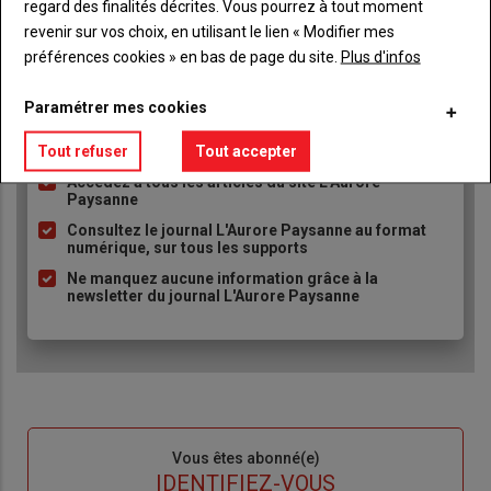
regard des finalités décrites. Vous pourrez à tout moment
Body
A partir de 93€
revenir sur vos choix, en utilisant le lien « Modifier mes
préférences cookies » en bas de page du site.
Plus d'infos
Lien
JE M'ABONNE
Paramétrer mes cookies
Tout refuser
Tout accepter
Accédez à tous les articles du site L'Aurore
Liste
Paysanne
à
Consultez le journal L'Aurore Paysanne au format
puce
numérique, sur tous les supports
Ne manquez aucune information grâce à la
newsletter du journal L'Aurore Paysanne
Sous-
Vous êtes abonné(e)
titre
TITRE
IDENTIFIEZ-VOUS