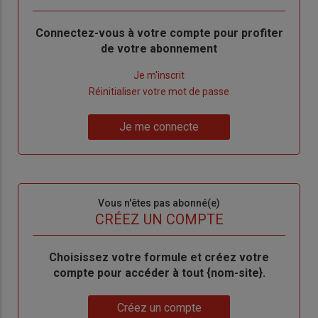
Body
Connectez-vous à votre compte pour profiter
de votre abonnement
Lien
Je m'inscrit
"Créer
Lien
Réinitialiser votre mot de passe
un
"Réinitialiser
Lien
nouveau
votre
Je me connecte
"Je
compte"
mot
me
de
connecte"
passe"
Sous-
Vous n'êtes pas abonné(e)
titre
TITRE
CRÉEZ UN COMPTE
Body
Choisissez votre formule et créez votre
compte pour accéder à tout {nom-site}.
Lien
Créez un compte