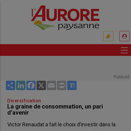
Aller
au
contenu
principal
USER
ACCOUNT
MENU
Publicité
Share
LinkedIn
Facebook
X
Email
Print
Diversification
La graine de consommation, un pari
d’avenir
Victor Renaudat a fait le choix d’investir dans la