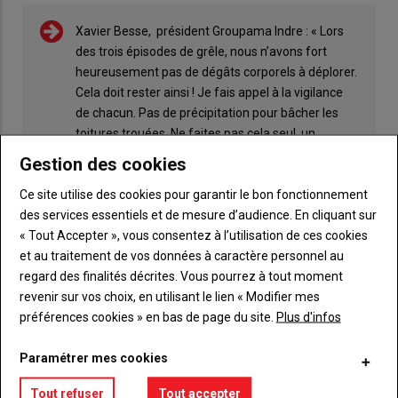
Xavier Besse, président Groupama Indre : « Lors
des trois épisodes de grêle, nous n’avons fort
heureusement pas de dégâts corporels à déplorer.
Cela doit rester ainsi ! Je fais appel à la vigilance
de chacun. Pas de précipitation pour bâcher les
toitures trouées. Ne faites pas cela seul, un
accident est vite arrivé. Attendez l’intervention
Gestion des cookies
d’un professionnel. »
Ce site utilise des cookies pour garantir le bon fonctionnement
des services essentiels et de mesure d’audience. En cliquant sur
« Tout Accepter », vous consentez à l’utilisation de ces cookies
et au traitement de vos données à caractère personnel au
regard des finalités décrites. Vous pourrez à tout moment
ACTUALITÉS
revenir sur vos choix, en utilisant le lien « Modifier mes
préférences cookies » en bas de page du site.
Plus d'infos
Paramétrer mes cookies
Tout refuser
Tout accepter