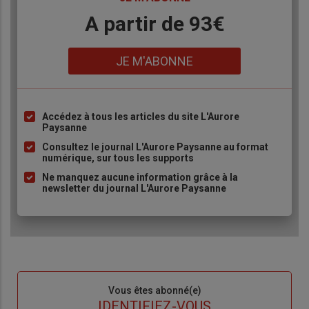
Body
A partir de 93€
Lien
JE M'ABONNE
Accédez à tous les articles du site L'Aurore
Liste
Paysanne
à
Consultez le journal L'Aurore Paysanne au format
puce
numérique, sur tous les supports
Ne manquez aucune information grâce à la
newsletter du journal L'Aurore Paysanne
Sous-
Vous êtes abonné(e)
titre
TITRE
IDENTIFIEZ-VOUS