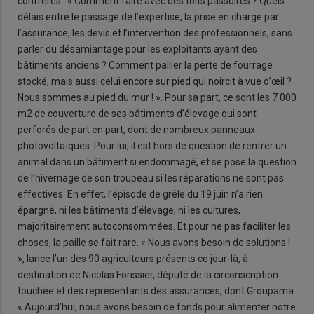
confrères : « Comment faire avec des toits passoires ? Quels
délais entre le passage de l’expertise, la prise en charge par
l’assurance, les devis et l’intervention des professionnels, sans
parler du désamiantage pour les exploitants ayant des
bâtiments anciens ? Comment pallier la perte de fourrage
stocké, mais aussi celui encore sur pied qui noircit à vue d’œil ?
Nous sommes au pied du mur ! ». Pour sa part, ce sont les 7 000
m2 de couverture de ses bâtiments d’élevage qui sont
perforés de part en part, dont de nombreux panneaux
photovoltaïques. Pour lui, il est hors de question de rentrer un
animal dans un bâtiment si endommagé, et se pose la question
de l’hivernage de son troupeau si les réparations ne sont pas
effectives. En effet, l’épisode de grêle du 19 juin n’a rien
épargné, ni les bâtiments d’élevage, ni les cultures,
majoritairement autoconsommées. Et pour ne pas faciliter les
choses, la paille se fait rare. « Nous avons besoin de solutions !
», lance l’un des 90 agriculteurs présents ce jour-là, à
destination de Nicolas Forissier, député de la circonscription
touchée et des représentants des assurances, dont Groupama.
« Aujourd’hui, nous avons besoin de fonds pour alimenter notre