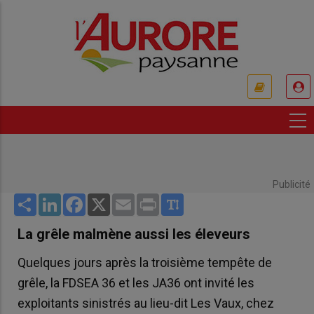
Aller
au
contenu
principal
USER
ACCOUNT
MENU
Publicité
Share
LinkedIn
Facebook
X
Email
Print
La grêle malmène aussi les éleveurs
Quelques jours après la troisième tempête de
grêle, la FDSEA 36 et les JA36 ont invité les
exploitants sinistrés au lieu-dit Les Vaux, chez