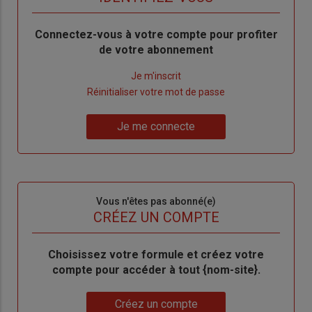
Body
Connectez-vous à votre compte pour profiter
de votre abonnement
Lien
Je m'inscrit
"Créer
Lien
Réinitialiser votre mot de passe
un
"Réinitialiser
Lien
nouveau
votre
Je me connecte
"Je
compte"
mot
me
de
connecte"
passe"
Sous-
Vous n'êtes pas abonné(e)
titre
TITRE
CRÉEZ UN COMPTE
Body
Choisissez votre formule et créez votre
compte pour accéder à tout {nom-site}.
Lien
Créez un compte