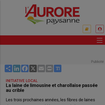
Aller
au
contenu
principal
USER
ACCOUNT
MENU
Publicité
Share
LinkedIn
Facebook
X
Email
Print
INITIATIVE LOCAL
La laine de limousine et charollaise passée
au crible
Les trois prochaines années, les fibres de laines