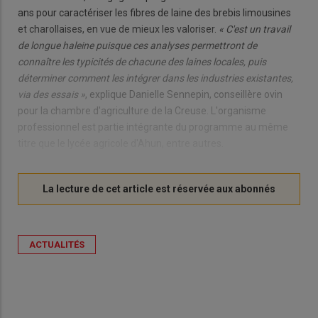
ans pour caractériser les fibres de laine des brebis limousines
et charollaises, en vue de mieux les valoriser.
« C'est un travail
de longue haleine puisque ces analyses permettront de
connaître les typicités de chacune des laines locales, puis
déterminer comment les intégrer dans les industries existantes,
via des essais »
, explique Danielle Sennepin, conseillère ovin
pour la chambre d'agriculture de la Creuse. L'organisme
professionnel est partie intégrante du programme au même
titre que le lycée agricole d'Ahun, entre autres.
ACTUALITÉS