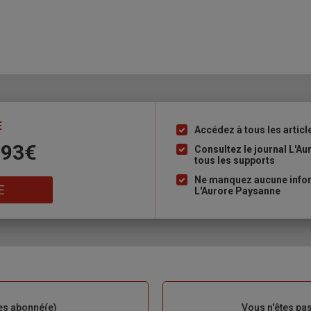
E
Accédez à tous les articl
Liste
 93€
à
Consultez le journal L'A
tous les supports
puce
Ne manquez aucune inform
E
L'Aurore Paysanne
es abonné(e)
Sous-
Vous n'êtes pa