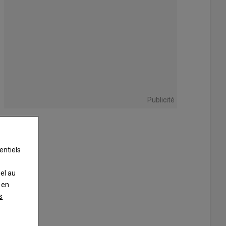
Publicité
entiels
nel au
 en
s