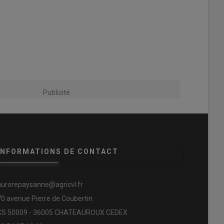
Publicité
INFORMATIONS DE CONTACT
aurorepaysanne@agricvl.fr
70 avenue Pierre de Coubertin
CS 50009 - 36005 CHATEAUROUX CEDEX