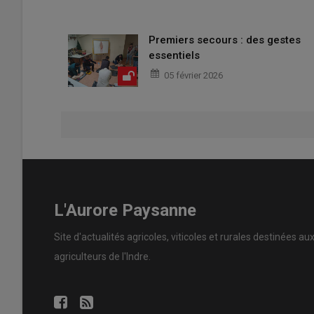
Premiers secours : des gestes
essentiels
05 février 2026
L'Aurore Paysanne
Site d'actualités agricoles, viticoles et rurales destinées au
agriculteurs de l'Indre.