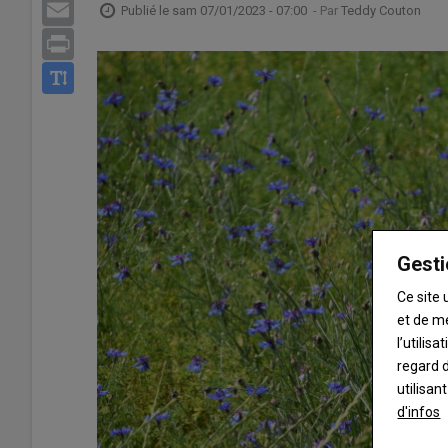
Email
Publié le
sam 07/01/2023 - 07:00
- Par
Teddy Couton
Print
Gesti
Ce site 
et de m
l’utilis
regard d
utilisan
d'infos