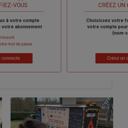
titre
FIEZ-VOUS
TITRE
CRÉEZ UN
us à votre compte
Body
Choisissez votre f
de votre abonnement
votre compte pour
{nom-si
m'inscrit
 votre mot de passe
Lien
 connecte
Créez un 