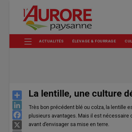
Aller
au
contenu
principal
ACTUALITÉS
ÉLEVAGE & FOURRAGE
CUL
La lentille, une culture d
Share
LinkedIn
Très bon précédent blé ou colza, la lentille
Facebook
plusieurs avantages. Mais il est nécessaire d’
avant d’envisager sa mise en terre.
X