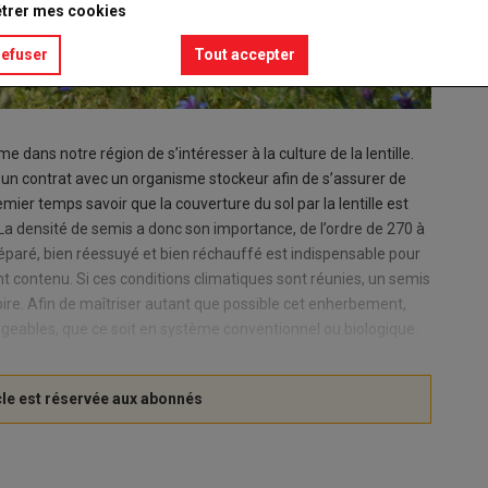
trer mes cookies
refuser
Tout accepter
e dans notre région de s’intéresser à la culture de la lentille.
lu un contrat avec un organisme stockeur afin de s’assurer de
mier temps savoir que la couverture du sol par la lentille est
. La densité de semis a donc son importance, de l’ordre de 270 à
éparé, bien réessuyé et bien réchauffé est indispensable pour
contenu. Si ces conditions climatiques sont réunies, un semis
Loire. Afin de maîtriser autant que possible cet enherbement,
ageables, que ce soit en système conventionnel ou biologique.