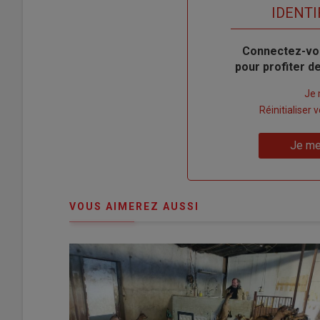
titre
TITRE
IDENTI
Body
Connectez-vo
pour profiter 
Lien
Je 
"Créer
Lien
Réinitialiser
un
"Réinitialiser
Lien
nouveau
votre
Je me
"Je
compte"
mot
me
de
connecte"
passe"
VOUS AIMEREZ AUSSI