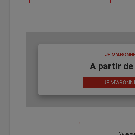
TITRE
JE M'ABONN
Body
A partir de
Lien
JE M'ABONN
Sous-
Vous êt