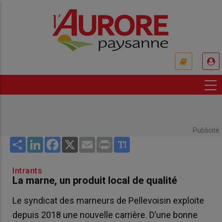
Aller
au
contenu
principal
USER
ACCOUNT
MENU
Publicité
Share
LinkedIn
Facebook
X
Email
Print
Intrants
La marne, un produit local de qualité
Le syndicat des marneurs de Pellevoisin exploite
depuis 2018 une nouvelle carrière. D’une bonne