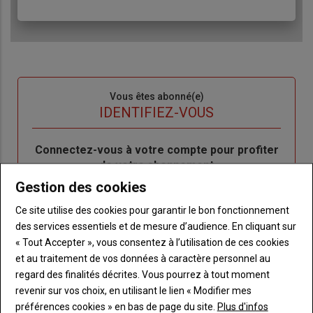
Sous-
Vous êtes abonné(e)
titre
TITRE
IDENTIFIEZ-VOUS
Body
Connectez-vous à votre compte pour profiter
de votre abonnement
Gestion des cookies
Lien
Je m'inscrit
"Créer
Lien
Réinitialiser votre mot de passe
Ce site utilise des cookies pour garantir le bon fonctionnement
un
"Réinitialiser
des services essentiels et de mesure d’audience. En cliquant sur
Lien
nouveau
votre
Je me connecte
« Tout Accepter », vous consentez à l’utilisation de ces cookies
"Je
compte"
mot
et au traitement de vos données à caractère personnel au
me
de
regard des finalités décrites. Vous pourrez à tout moment
connecte"
passe"
revenir sur vos choix, en utilisant le lien « Modifier mes
préférences cookies » en bas de page du site.
Plus d'infos