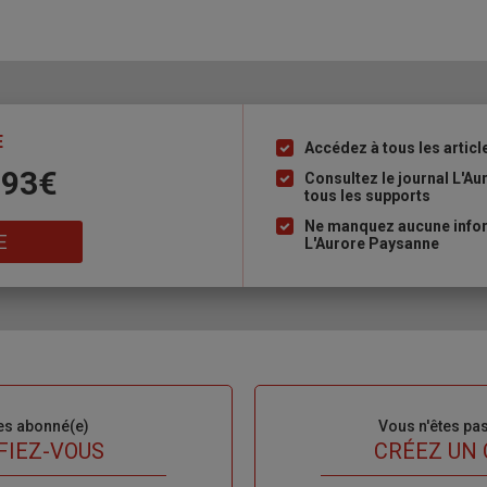
E
Accédez à tous les articl
Liste
 93€
à
Consultez le journal L'A
tous les supports
puce
Ne manquez aucune inform
E
L'Aurore Paysanne
es abonné(e)
Sous-
Vous n'êtes pa
titre
FIEZ-VOUS
TITRE
CRÉEZ UN