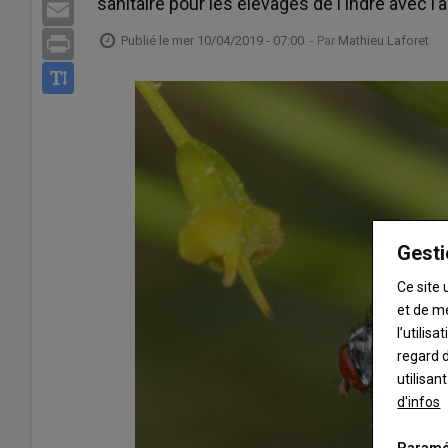
sanitaire pour les élevages de l’Indre avec l’
Email
Publié le
mer 10/04/2019 - 07:00
- Par
Mathieu Laforet
Print
Gesti
Ce site 
et de m
l’utilis
regard d
utilisan
d'infos
Paramé