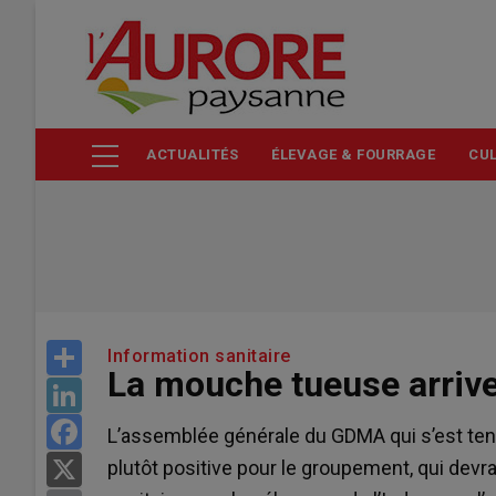
Aller
au
contenu
principal
ACTUALITÉS
ÉLEVAGE & FOURRAGE
CUL
Share
Information sanitaire
La mouche tueuse arrive
LinkedIn
Facebook
L’assemblée générale du GDMA qui s’est tenu
plutôt positive pour le groupement, qui dev
X