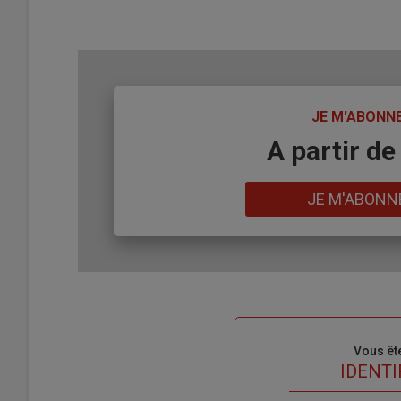
TITRE
JE M'ABONN
Body
A partir de
Lien
JE M'ABONN
Sous-
Vous êt
titre
TITRE
IDENTI