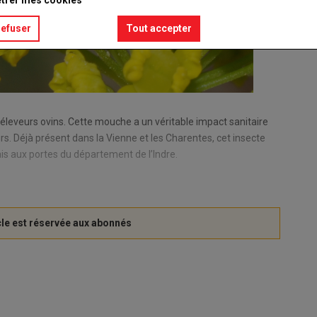
refuser
Tout accepter
éleveurs ovins. Cette mouche a un véritable impact sanitaire
s. Déjà présent dans la Vienne et les Charentes, cet insecte
s aux portes du département de l’Indre.