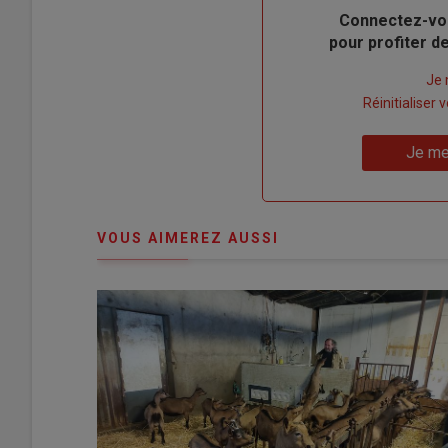
Body
Connectez-vo
pour profiter 
Lien
Je 
"Créer
Lien
Réinitialiser
un
"Réinitialiser
Lien
nouveau
votre
Je me
"Je
compte"
mot
me
de
connecte"
passe"
VOUS AIMEREZ AUSSI