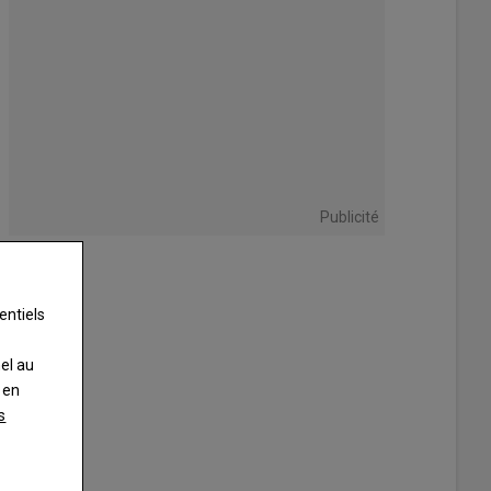
Publicité
entiels
nel au
 en
s