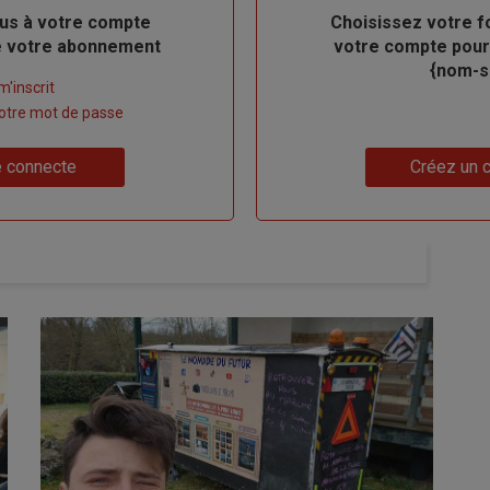
us à votre compte
Body
Choisissez votre f
de votre abonnement
votre compte pour
{nom-si
m'inscrit
 votre mot de passe
Lien
 connecte
Créez un 