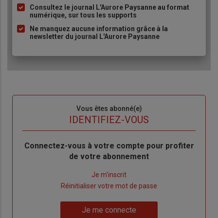
Consultez le journal L'Aurore Paysanne au format
puce
numérique, sur tous les supports
Ne manquez aucune information grâce à la
newsletter du journal L'Aurore Paysanne
Sous-
Vous êtes abonné(e)
titre
TITRE
IDENTIFIEZ-VOUS
Body
Connectez-vous à votre compte pour profiter
de votre abonnement
Lien
Je m'inscrit
"Créer
Lien
Réinitialiser votre mot de passe
un
"Réinitialiser
Lien
nouveau
votre
Je me connecte
"Je