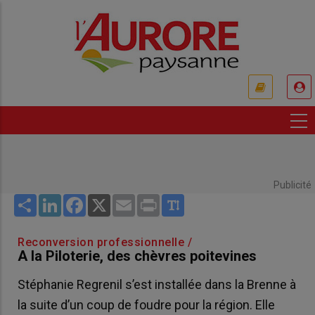
Aller
au
contenu
principal
USER
ACCOUNT
MENU
Publicité
Share
LinkedIn
Facebook
X
Email
Print
Reconversion professionnelle /
A la Piloterie, des chèvres poitevines
Stéphanie Regrenil s’est installée dans la Brenne à
la suite d’un coup de foudre pour la région. Elle