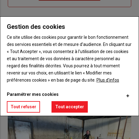
compte"
mot
me
de
connecte"
passe"
Gestion des cookies
Sous-
Vous n'êtes pas abonné(e)
titre
TITRE
CRÉEZ UN COMPTE
Ce site utilise des cookies pour garantir le bon fonctionnement
des services essentiels et de mesure d’audience. En cliquant sur
« Tout Accepter », vous consentez à l’utilisation de ces cookies
Body
Choisissez votre formule et créez votre
compte pour accéder à tout {nom-site}.
et au traitement de vos données à caractère personnel au
regard des finalités décrites. Vous pourrez à tout moment
Lien
revenir sur vos choix, en utilisant le lien « Modifier mes
Créez un compte
préférences cookies » en bas de page du site.
Plus d'infos
Paramétrer mes cookies
VOUS AIMEREZ AUSSI
Tout refuser
Tout accepter