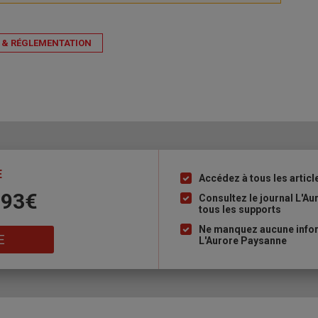
 & RÉGLEMENTATION
E
Accédez à tous les articl
Liste
 93€
à
Consultez le journal L'A
tous les supports
puce
Ne manquez aucune inform
E
L'Aurore Paysanne