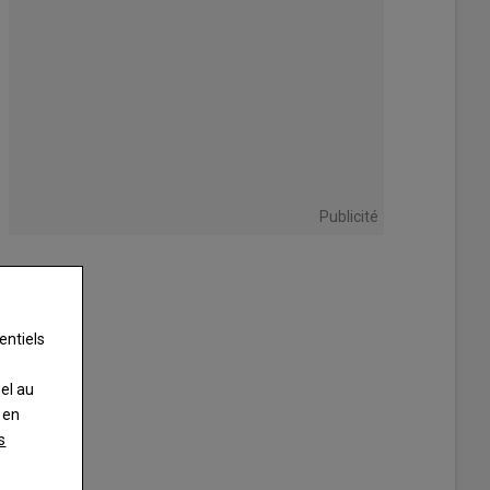
Publicité
entiels
nel au
 en
s