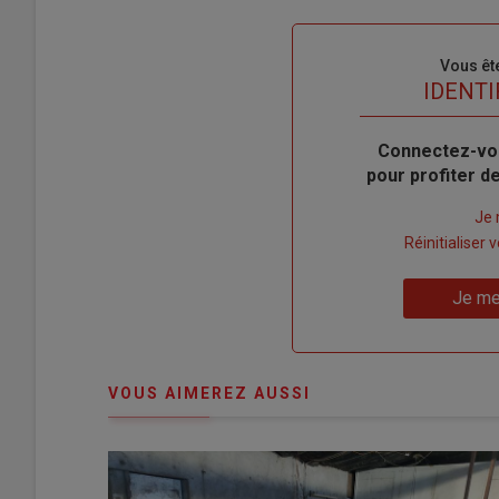
Sous-
Vous êt
titre
TITRE
IDENTI
Body
Connectez-vo
pour profiter 
Lien
Je 
"Créer
Lien
Réinitialiser
un
"Réinitialiser
Lien
nouveau
votre
Je me
"Je
compte"
mot
me
de
connecte"
passe"
VOUS AIMEREZ AUSSI