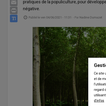
pratiques de la populiculture, pour développ
Email
négative.
Print
Publié le
ven 04/06/2021 - 11:31
- Par
Nadine Dumazet
Gesti
Ce site 
et de m
l’utilis
regard d
utilisan
d'infos