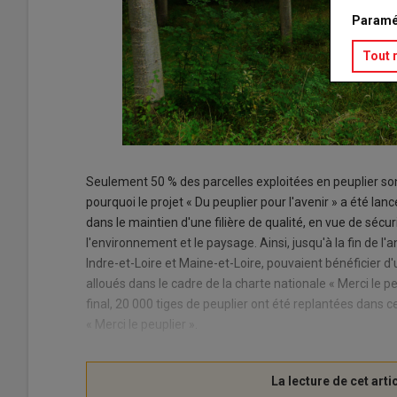
Paramé
Tout 
Seulement 50 % des parcelles exploitées en peuplier son
pourquoi le projet « Du peuplier pour l'avenir » a été la
dans le maintien d'une filière de qualité, en vue de séc
l'environnement et le paysage. Ainsi, jusqu'à la fin de 
Indre-et-Loire et Maine-et-Loire, pouvaient bénéficier d'
alloués dans le cadre de la charte nationale « Merci le p
final, 20 000 tiges de peuplier ont été replantées dans c
« Merci le peuplier ».