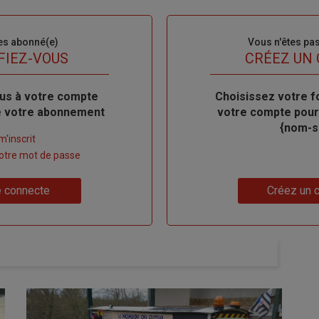
es abonné(e)
Sous-
Vous n'êtes pa
titre
FIEZ-VOUS
TITRE
CRÉEZ UN
us à votre compte
Body
Choisissez votre f
de votre abonnement
votre compte pour
{nom-si
m'inscrit
 votre mot de passe
Lien
 connecte
Créez un 