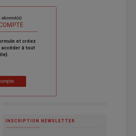
s abonné(e)
 COMPTE
ormule et créez
 accéder à tout
te}.
compte
INSCRIPTION NEWSLETTER