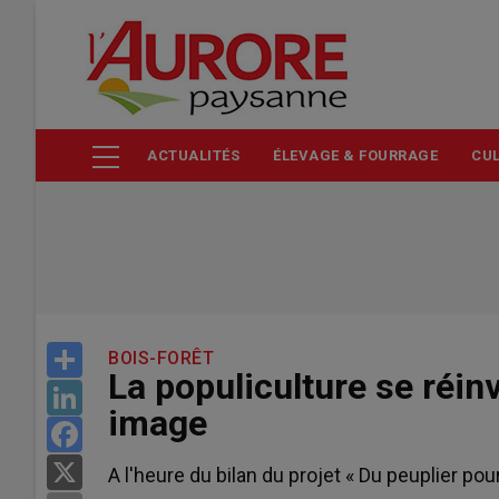
Aller
au
contenu
principal
ACTUALITÉS
ÉLEVAGE & FOURRAGE
CUL
Share
BOIS-FORÊT
La populiculture se réin
LinkedIn
image
Facebook
X
A l'heure du bilan du projet « Du peuplier pour