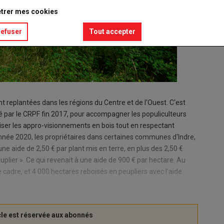
trer mes cookies
refuser
Tout accepter
t replantées dans les régions du Centre et de l'Ouest. C'est
ncé par le CRPF fin 2017, pour accompagner les populiculteurs
uriser les appro-visionnements en bois tout en respectant
l'année 2020, les propriétaires dans certaines communes d'Indre,
une aide de 2,50 € par plant mis en terre, en plus des 2,50 €
euplier ». Ce qui revenait à une aide de 900 € par hectare. Au
e cadre, et 4 000 hectares reboisés en peupliers avec l'aide