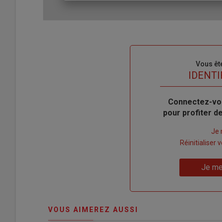
Sous-
Vous êt
titre
TITRE
IDENTI
Body
Connectez-vo
pour profiter 
Lien
Je 
"Créer
Lien
Réinitialiser
un
"Réinitialiser
Lien
nouveau
votre
Je me
"Je
compte"
mot
me
de
connecte"
passe"
VOUS AIMEREZ AUSSI