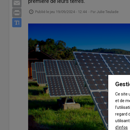
première de leurs terres.
Email
Publié le
jeu 19/09/2024 - 12:44
- Par
Julie Teulade
Print
Gesti
Ce site 
et de m
l’utilis
regard d
utilisan
d'infos