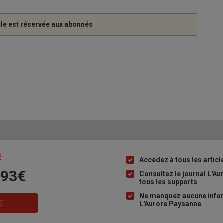
E
Accédez à tous les articl
Liste
 93€
à
Consultez le journal L'A
tous les supports
puce
Ne manquez aucune inform
E
L'Aurore Paysanne