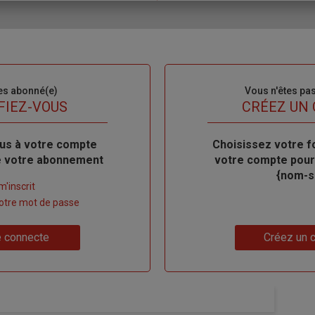
es abonné(e)
Sous-
Vous n'êtes pa
titre
FIEZ-VOUS
TITRE
CRÉEZ UN
us à votre compte
Body
Choisissez votre f
de votre abonnement
votre compte pour
{nom-si
m'inscrit
 votre mot de passe
Lien
 connecte
Créez un 