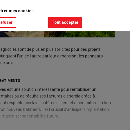
trer mes cookies
refuser
Tout accepter
agricoles sont de plus en plus sollicités pour des projets
tinguent l’un de l’autre par leur dimension : les panneaux
ue au sol.
S BÂTIMENTS
oles est une solution intéressante pour rentabiliser un
taires ou de réduire ses factures d’énergie grâce à
 respecter certains critères essentiels : une toiture en bon
un nouveau bâtiment, il est crucial d’anticiper l’implantation
maximiser sa rentabilité future.