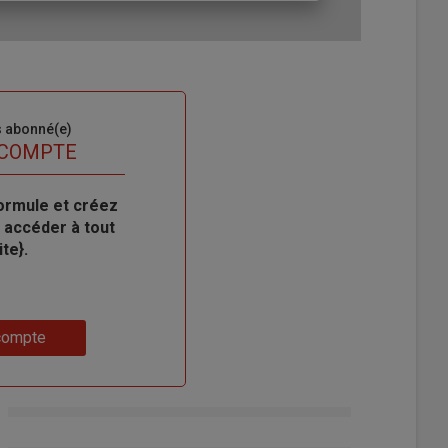
s abonné(e)
 COMPTE
ormule et créez
 accéder à tout
te}.
compte