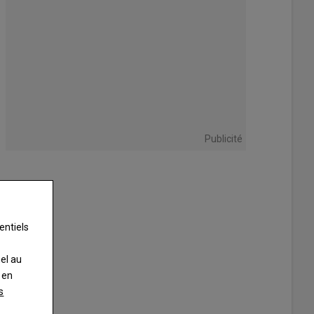
Publicité
entiels
nel au
 en
s