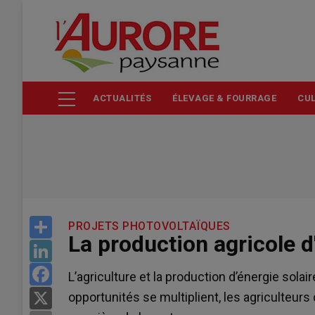
Aller
au
contenu
principal
ACTUALITÉS
ÉLEVAGE & FOURRAGE
CUL
Share
PROJETS PHOTOVOLTAÏQUES
La production agricole d
LinkedIn
Facebook
L’agriculture et la production d’énergie solai
opportunités se multiplient, les agriculteurs 
X