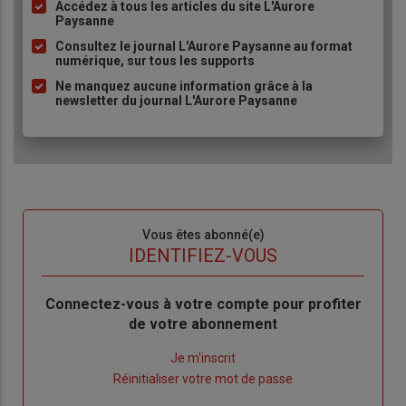
Accédez à tous les articles du site L'Aurore
Liste
Paysanne
à
Consultez le journal L'Aurore Paysanne au format
puce
numérique, sur tous les supports
Ne manquez aucune information grâce à la
newsletter du journal L'Aurore Paysanne
Sous-
Vous êtes abonné(e)
titre
TITRE
IDENTIFIEZ-VOUS
Body
Connectez-vous à votre compte pour profiter
de votre abonnement
Lien
Je m'inscrit
"Créer
Lien
Réinitialiser votre mot de passe
un
"Réinitialiser