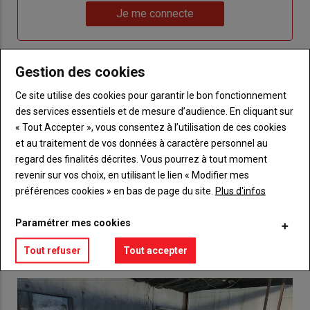
Lien
nouveau
votre
Je me connecte
"Je
compte"
mot
me
de
connecte"
passe"
Gestion des cookies
Sous-
Vous n'êtes pas abonné(e)
Ce site utilise des cookies pour garantir le bon fonctionnement
titre
TITRE
CRÉEZ UN COMPTE
des services essentiels et de mesure d’audience. En cliquant sur
« Tout Accepter », vous consentez à l’utilisation de ces cookies
Body
Choisissez votre formule et créez votre
et au traitement de vos données à caractère personnel au
compte pour accéder à tout {nom-site}.
regard des finalités décrites. Vous pourrez à tout moment
revenir sur vos choix, en utilisant le lien « Modifier mes
Lien
Créez un compte
préférences cookies » en bas de page du site.
Plus d'infos
Paramétrer mes cookies
VOUS AIMEREZ AUSSI
Tout refuser
Tout accepter