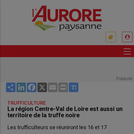
Aller
au
contenu
principal
USER
ACCOUNT
MENU
Publicité
Share
LinkedIn
Facebook
X
Email
Print
TRUFFICULTURE
La région Centre-Val de Loire est aussi un
territoire de la truffe noire
Les trufficulteurs se réuniront les 16 et 17