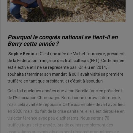
Pourquoi le congrès national se tient-il en
Berry cette année ?
Sophie Bediou :
C'est une idée de Michel Tournayre, président
de la Fédération française des trufficulteurs (FFT). Cette année
est élective et il ne se représente pas. Or, élu en 2014, il
souhaitait terminer son mandat là où il avait visité sa première
truffière en tant que président, et c'était à Issoudun.
Cela fait quelques années que Jean Borello (ancien président
de l'Association Champagne Berrichonne) lui avait demandé,
mais cela avait été repoussé. Cette assemblée devait avoir lieu
en 2020 mais, du fait de la crise sanitaire, elle s'est déroulée en
visioconférence avec peu d'adhérents. Nous serons 70
trufficulteurs cette année, lors de ce rassemblement des
associations ou syndicats des sept régions* productrices de