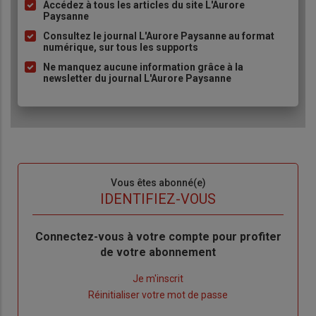
Accédez à tous les articles du site L'Aurore
Liste
Paysanne
à
Consultez le journal L'Aurore Paysanne au format
puce
numérique, sur tous les supports
Ne manquez aucune information grâce à la
newsletter du journal L'Aurore Paysanne
Sous-
Vous êtes abonné(e)
titre
TITRE
IDENTIFIEZ-VOUS
Body
Connectez-vous à votre compte pour profiter
de votre abonnement
Lien
Je m'inscrit
"Créer
Lien
Réinitialiser votre mot de passe
un
"Réinitialiser