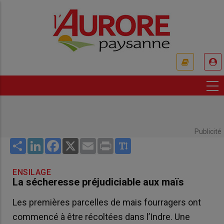
Aller
au
contenu
principal
USER
ACCOUNT
MENU
Publicité
Share
LinkedIn
Facebook
X
Email
Print
ENSILAGE
La sécheresse préjudiciable aux maïs
Les premières parcelles de mais fourragers ont
commencé à être récoltées dans l’Indre. Une