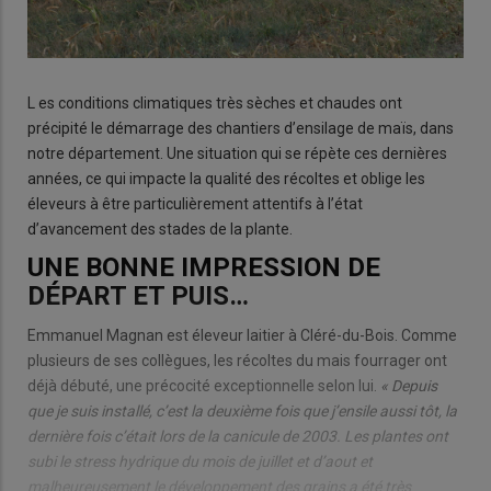
L es conditions climatiques très sèches et chaudes ont
précipité le démarrage des chantiers d’ensilage de maïs, dans
notre département. Une situation qui se répète ces dernières
années, ce qui impacte la qualité des récoltes et oblige les
éleveurs à être particulièrement attentifs à l’état
d’avancement des stades de la plante.
UNE BONNE IMPRESSION DE
DÉPART ET PUIS…
Emmanuel Magnan est éleveur laitier à Cléré-du-Bois. Comme
plusieurs de ses collègues, les récoltes du mais fourrager ont
déjà débuté, une précocité exceptionnelle selon lui.
« Depuis
que je suis installé, c’est la deuxième fois que j’ensile aussi tôt, la
dernière fois c’était lors de la canicule de 2003. Les plantes ont
subi le stress hydrique du mois de juillet et d’aout et
malheureusement le développement des grains a été très