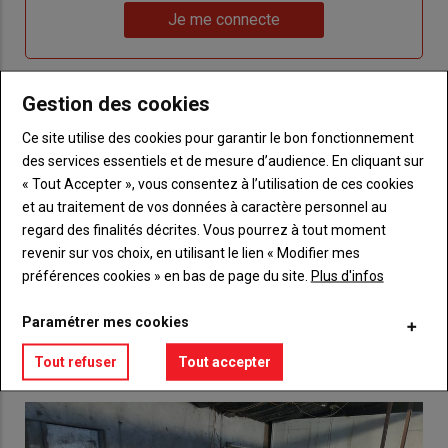
Lien
nouveau
votre
Je me connecte
"Je
compte"
mot
me
de
connecte"
passe"
Gestion des cookies
Sous-
Vous n'êtes pas abonné(e)
Ce site utilise des cookies pour garantir le bon fonctionnement
titre
TITRE
CRÉEZ UN COMPTE
des services essentiels et de mesure d’audience. En cliquant sur
« Tout Accepter », vous consentez à l’utilisation de ces cookies
Body
Choisissez votre formule et créez votre
et au traitement de vos données à caractère personnel au
compte pour accéder à tout {nom-site}.
regard des finalités décrites. Vous pourrez à tout moment
revenir sur vos choix, en utilisant le lien « Modifier mes
Lien
Créez un compte
préférences cookies » en bas de page du site.
Plus d'infos
Paramétrer mes cookies
VOUS AIMEREZ AUSSI
Tout refuser
Tout accepter