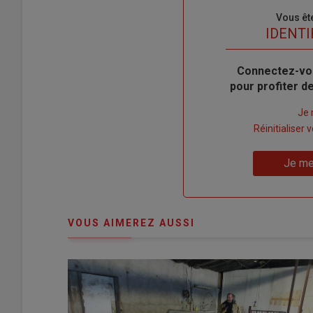
Sous-
Vous êt
titre
TITRE
IDENTI
Body
Connectez-vo
pour profiter 
Lien
Je 
"Créer
Lien
Réinitialiser
un
"Réinitialiser
Lien
nouveau
votre
Je me
"Je
compte"
mot
me
de
connecte"
passe"
VOUS AIMEREZ AUSSI