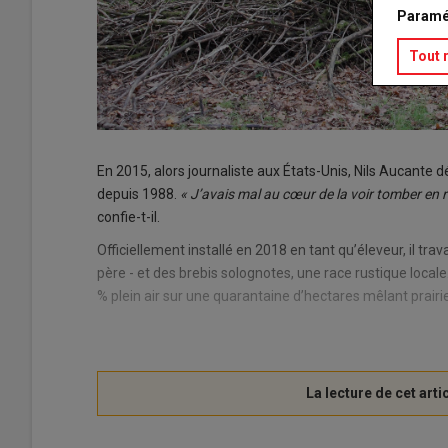
Paramé
Tout 
En 2015, alors journaliste aux États-Unis, Nils Aucante
depuis 1988.
« J’avais mal au cœur de la voir tomber en rui
confie-t-il.
Officiellement installé en 2018 en tant qu’éleveur, il tra
père - et des brebis solognotes, une race rustique local
% plein air sur une quarantaine d’hectares mêlant prairie