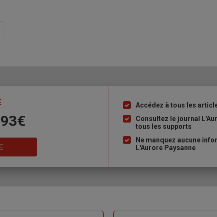
E
Accédez à tous les articl
Liste
 93€
à
Consultez le journal L'A
tous les supports
puce
Ne manquez aucune inform
E
L'Aurore Paysanne