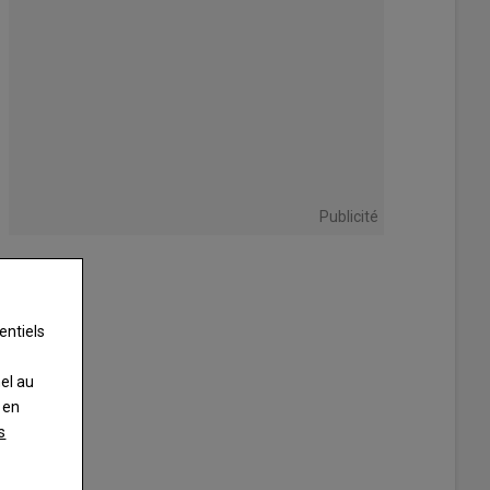
Publicité
entiels
nel au
 en
s