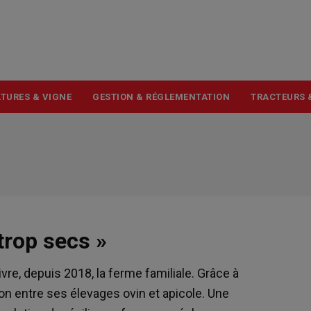
USER
ACCOUNT
MENU
TURES & VIGNE
GESTION & RÉGLEMENTATION
TRACTEURS 
trop secs »
vre, depuis 2018, la ferme familiale. Grâce à
union entre ses élevages ovin et apicole. Une