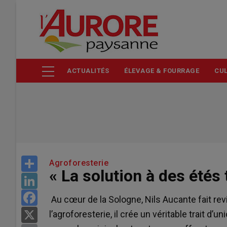
Aller
au
contenu
principal
ACTUALITÉS
ÉLEVAGE & FOURRAGE
CUL
Share
Agroforesterie
« La solution à des étés 
LinkedIn
Facebook
Au cœur de la Sologne, Nils Aucante fait revi
l’agroforesterie, il crée un véritable trait d’
X