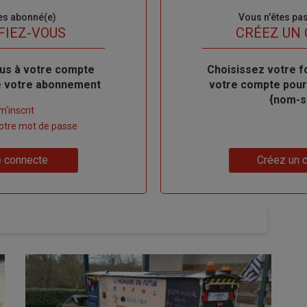
es abonné(e)
Sous-
Vous n'êtes pa
titre
FIEZ-VOUS
TITRE
CRÉEZ UN
us à votre compte
Body
Choisissez votre f
de votre abonnement
votre compte pour
{nom-si
m'inscrit
 votre mot de passe
Lien
 connecte
Créez un 