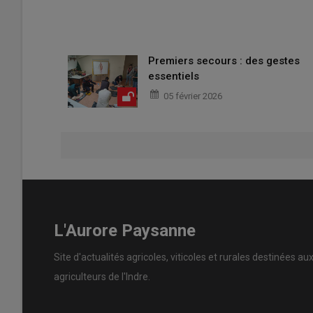
Premiers secours : des gestes
essentiels
05 février 2026
L'Aurore Paysanne
Site d'actualités agricoles, viticoles et rurales destinées au
agriculteurs de l'Indre.