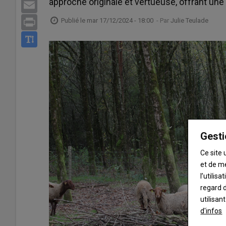
approche originale et vertueuse, offrant une
Email
Publié le
mar 17/12/2024 - 18:00
- Par
Julie Teulade
Print
Gesti
Ce site 
et de m
l’utilis
regard d
utilisan
d'infos