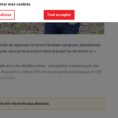
trer mes cookies
refuser
Tout accepter
 décide de reprendre la ferme familiale solognote, abandonnée
ne, alors je me suis lancé dans le projet fou de revenir ici »,
vaille avec des abeilles noires - une passion transmise par son
e. Aujourd’hui, il élève 200 mères en système biologique et 100
s et bois.