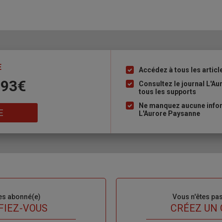
E
Accédez à tous les articl
Liste
 93€
à
Consultez le journal L'A
tous les supports
puce
Ne manquez aucune inform
E
L'Aurore Paysanne
es abonné(e)
Sous-
Vous n'êtes pa
titre
FIEZ-VOUS
TITRE
CRÉEZ UN