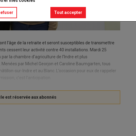
trer mes cookies
refuser
Tout accepter
ront l’âge de la retraite et seront susceptibles de transmettre
ts cessent leur activité contre 40 installations. Mardi 25
par la chambre d’agriculture de l’Indre et plus
T). Menées par Michel Georjon et Caroline Baumgarten, tous
hâtillon-sur-Indre et au Blanc. L’occasion pour eux de rappeler
ission, c’est l’anticipation.