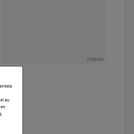
Publicité
entiels
nel au
 en
s