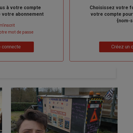
us à votre compte
Body
Choisissez votre f
de votre abonnement
votre compte pour
{nom-si
m'inscrit
 votre mot de passe
Lien
 connecte
Créez un 