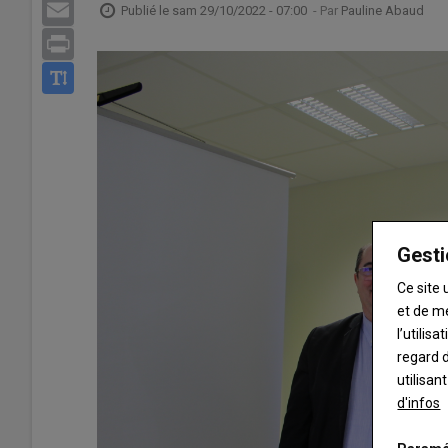
Email
Publié le
sam 29/10/2022 - 07:00
- Par
Pauline Abaud
Print
Gesti
Ce site 
et de m
l’utilis
regard d
utilisan
d'infos