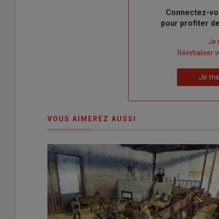
Body
Connectez-vo
pour profiter 
Lien
Je 
"Créer
Lien
Réinitialiser
un
"Réinitialiser
Lien
nouveau
votre
Je me
"Je
compte"
mot
me
de
connecte"
passe"
VOUS AIMEREZ AUSSI