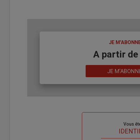
TITRE
JE M'ABONN
Body
A partir de
Lien
JE M'ABONN
Sous-
Vous êt
titre
TITRE
IDENTI