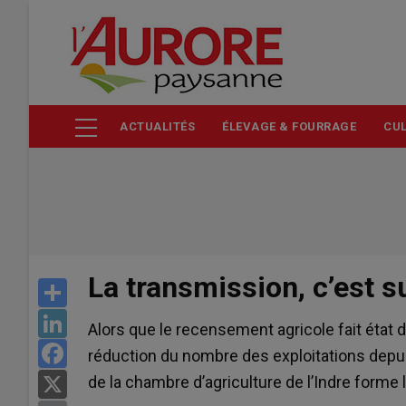
Aller
au
contenu
principal
ACTUALITÉS
ÉLEVAGE & FOURRAGE
CUL
La transmission, c’est su
Share
LinkedIn
Alors que le recensement agricole fait état d
Facebook
réduction du nombre des exploitations depui
de la chambre d’agriculture de l’Indre forme 
X