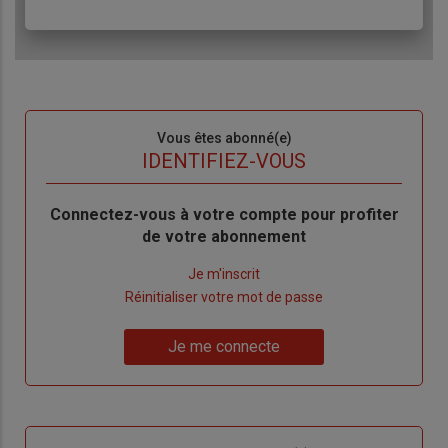
Sous-
Vous êtes abonné(e)
titre
TITRE
IDENTIFIEZ-VOUS
Body
Connectez-vous à votre compte pour profiter
de votre abonnement
Lien
Je m'inscrit
"Créer
Lien
Réinitialiser votre mot de passe
un
"Réinitialiser
Lien
nouveau
votre
Je me connecte
"Je
compte"
mot
me
de
connecte"
passe"