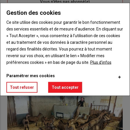
Sous-
Vous n'êtes pas abonné(e)
titre
TITRE
CRÉEZ UN COMPTE
Gestion des cookies
Ce site utilise des cookies pour garantir le bon fonctionnement
Body
Choisissez votre formule et créez votre
des services essentiels et de mesure d’audience. En cliquant sur
compte pour accéder à tout {nom-site}.
« Tout Accepter », vous consentez à l’utilisation de ces cookies
et au traitement de vos données à caractère personnel au
Lien
Créez un compte
regard des finalités décrites. Vous pourrez à tout moment
revenir sur vos choix, en utilisant le lien « Modifier mes
préférences cookies » en bas de page du site.
Plus d'infos
VOUS AIMEREZ AUSSI
Paramétrer mes cookies
Tout refuser
Tout accepter