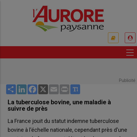
Aller
au
contenu
principal
USER
ACCOUNT
MENU
Publicité
Share
LinkedIn
Facebook
X
Email
Print
La tuberculose bovine, une maladie à
suivre de près
La France jouit du statut indemne tuberculose
bovine à l'échelle nationale, cependant près d'une