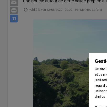
une boucle autour de cette vallée propice au
Email
Publié le
ven 12/06/2020 - 09:09
- Par
Mathieu Laforet
Print
Gesti
Ce site 
et de m
l’utilis
regard d
utilisan
d'infos