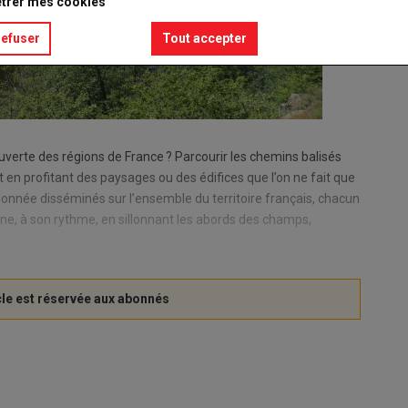
trer mes cookies
refuser
Tout accepter
uverte des régions de France ? Parcourir les chemins balisés
 en profitant des paysages ou des édifices que l’on ne fait que
donnée disséminés sur l’ensemble du territoire français, chacun
ine, à son rythme, en sillonnant les abords des champs,