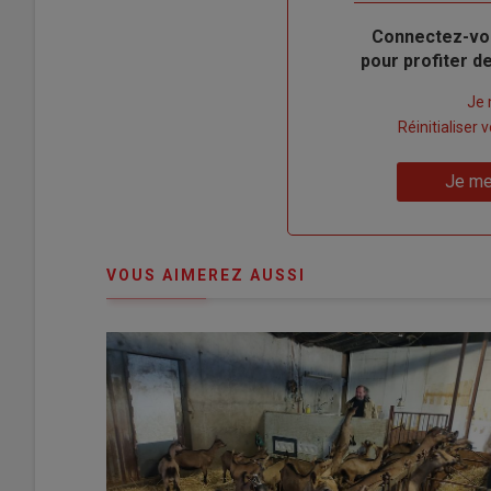
Body
Connectez-vo
pour profiter 
Lien
Je 
"Créer
Lien
Réinitialiser
un
"Réinitialiser
Lien
nouveau
votre
Je me
"Je
compte"
mot
me
de
connecte"
passe"
VOUS AIMEREZ AUSSI