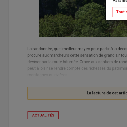
Paramé
Tout 
La randonnée, quel meilleur moyen pour partir à la déco
procure aux marcheurs cette sensation de grand air tout
deviner par la route bitumée. Grace aux sentiers de ran
peut à loisir se rendre compte des richesses du patrimo
montagnes ou rivières.
ACTUALITÉS