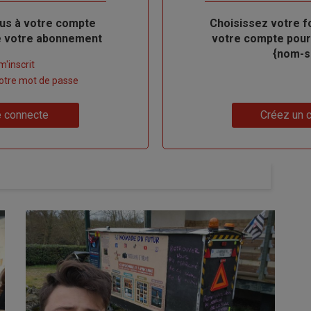
us à votre compte
Body
Choisissez votre f
de votre abonnement
votre compte pour
{nom-si
m'inscrit
 votre mot de passe
Lien
 connecte
Créez un 