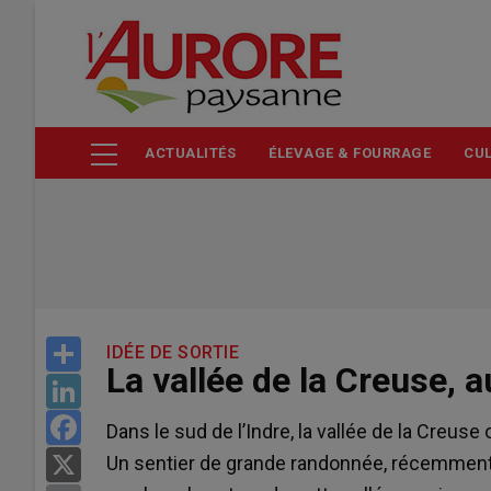
Aller
au
contenu
principal
ACTUALITÉS
ÉLEVAGE & FOURRAGE
CUL
Share
IDÉE DE SORTIE
La vallée de la Creuse, au 
LinkedIn
Facebook
Dans le sud de l’Indre, la vallée de la Creu
Un sentier de grande randonnée, récemment
X