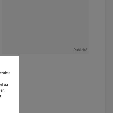
Publicité
entiels
nel au
 en
s