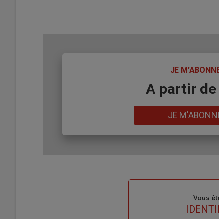
TITRE
JE M'ABONN
Body
A partir de
Lien
JE M'ABONN
Sous-
Vous êt
titre
TITRE
IDENTI