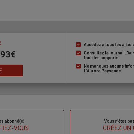
E
Accédez à tous les articl
Liste
 93€
à
Consultez le journal L'A
tous les supports
puce
Ne manquez aucune inform
E
L'Aurore Paysanne
es abonné(e)
Sous-
Vous n'êtes pa
titre
FIEZ-VOUS
TITRE
CRÉEZ UN