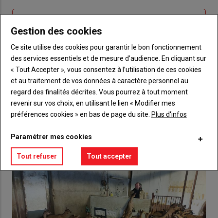
connecte"
passe"
Sous-
Vous n'êtes pas abonné(e)
Gestion des cookies
titre
TITRE
CRÉEZ UN COMPTE
Ce site utilise des cookies pour garantir le bon fonctionnement
des services essentiels et de mesure d’audience. En cliquant sur
Body
Choisissez votre formule et créez votre
« Tout Accepter », vous consentez à l’utilisation de ces cookies
compte pour accéder à tout {nom-site}.
et au traitement de vos données à caractère personnel au
Lien
regard des finalités décrites. Vous pourrez à tout moment
Créez un compte
revenir sur vos choix, en utilisant le lien « Modifier mes
préférences cookies » en bas de page du site.
Plus d'infos
VOUS AIMEREZ AUSSI
Paramétrer mes cookies
Tout refuser
Tout accepter