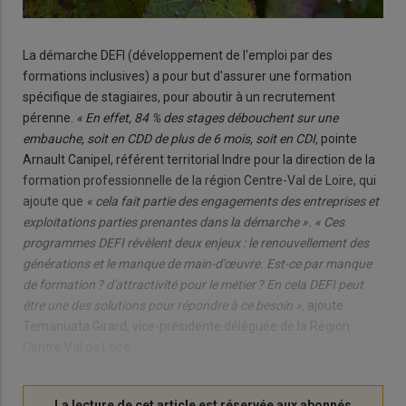
La démarche DEFI (développement de l'emploi par des
formations inclusives) a pour but d'assurer une formation
spécifique de stagiaires, pour aboutir à un recrutement
pérenne.
« En effet, 84 % des stages débouchent sur une
embauche, soit en CDD de plus de 6 mois, soit en CDI,
pointe
Arnault Canipel, référent territorial Indre pour la direction de la
formation professionnelle de la région Centre-Val de Loire, qui
ajoute que
« cela fait partie des engagements des entreprises et
exploitations parties prenantes dans la démarche ». « Ces
programmes DEFI révèlent deux enjeux : le renouvellement des
générations et le manque de main-d'œuvre. Est-ce par manque
de formation ? d'attractivité pour le métier ? En cela DEFI peut
être une des solutions pour répondre à ce besoin »,
ajoute
Temanuata Girard, vice-présidente déléguée de la Région
Centre Val de Loire.