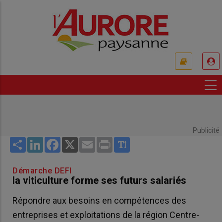
Aller
au
contenu
principal
USER
ACCOUNT
MENU
Publicité
Share
LinkedIn
Facebook
X
Email
Print
Démarche DEFI
la viticulture forme ses futurs salariés
Répondre aux besoins en compétences des
entreprises et exploitations de la région Centre-