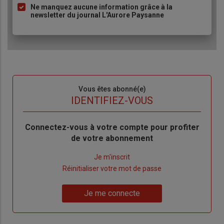
Ne manquez aucune information grâce à la
newsletter du journal L'Aurore Paysanne
Sous-
Vous êtes abonné(e)
titre
TITRE
IDENTIFIEZ-VOUS
Body
Connectez-vous à votre compte pour profiter
de votre abonnement
Lien
Je m'inscrit
"Créer
Lien
Réinitialiser votre mot de passe
un
"Réinitialiser
Lien
nouveau
votre
Je me connecte
"Je
compte"
mot
me
de