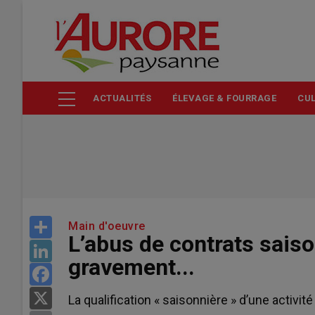
Aller
au
contenu
principal
ACTUALITÉS
ÉLEVAGE & FOURRAGE
CUL
Share
Main d'oeuvre
L’abus de contrats saiso
LinkedIn
gravement...
Facebook
X
La qualification « saisonnière » d’une activi