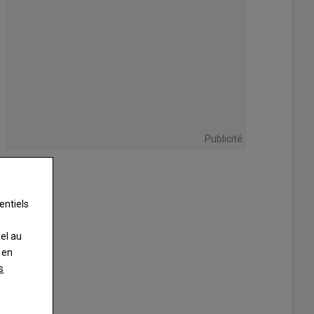
Publicité
entiels
nel au
 en
s