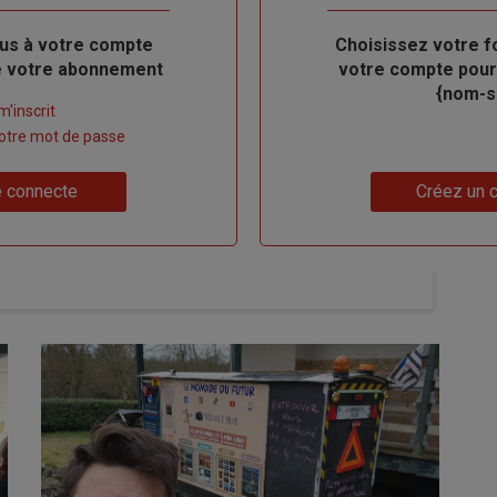
us à votre compte
Body
Choisissez votre f
de votre abonnement
votre compte pour
{nom-si
m'inscrit
 votre mot de passe
Lien
 connecte
Créez un 