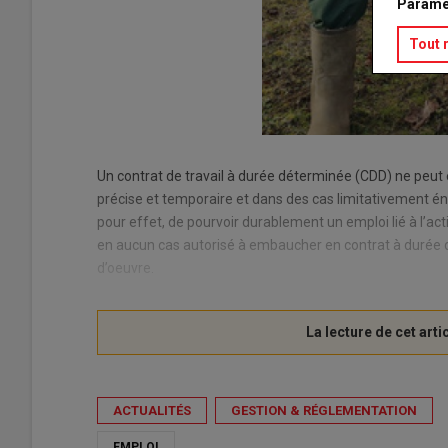
Paramé
Tout 
Un contrat de travail à durée déterminée (CDD) ne peut 
précise et temporaire et dans des cas limitativement énum
pour effet, de pourvoir durablement un emploi lié à l’ac
en aucun cas autorisé à embaucher en contrat à durée d
d’oeuvre.
ACTUALITÉS
GESTION & RÉGLEMENTATION
EMPLOI