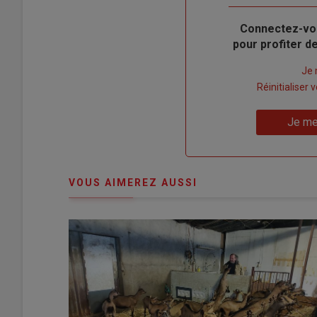
Body
Connectez-vo
pour profiter 
Lien
Je 
"Créer
Lien
Réinitialiser
un
"Réinitialiser
Lien
nouveau
votre
Je me
"Je
compte"
mot
me
de
connecte"
passe"
VOUS AIMEREZ AUSSI