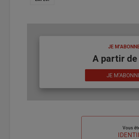
TITRE
JE M'ABONN
Body
A partir de
Lien
JE M'ABONN
Sous-
Vous êt
titre
TITRE
IDENTI