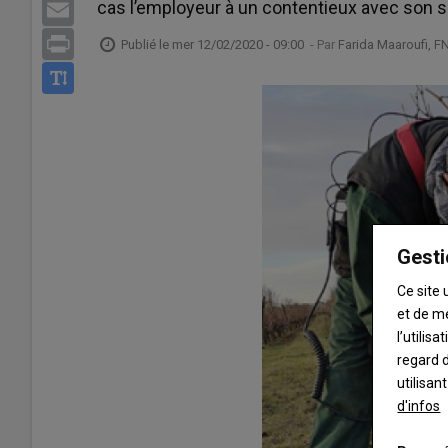
cas l’employeur à un contentieux avec son sa
Email
Print
Publié le
mer 12/02/2020 - 09:00
- Par
Farida Maaroufi, F
Gesti
Ce site 
et de m
l’utilis
regard d
utilisan
d'infos