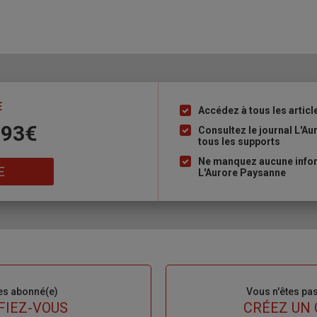
E
Accédez à tous les articl
Liste
 93€
à
Consultez le journal L'A
tous les supports
puce
Ne manquez aucune inform
E
L'Aurore Paysanne
es abonné(e)
Sous-
Vous n'êtes pa
titre
FIEZ-VOUS
TITRE
CRÉEZ UN