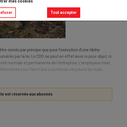
trer mes cookies
refuser
Tout accepter
être conclu par principe que pour l’exécution d’une tâche
érés par la loi. Le CDD ne peut en effet avoir ni pour objet, ni
tivité normale et permanente de l’entreprise. L’employeur n’est
éterminée pour faire face à un besoin structurel de main-