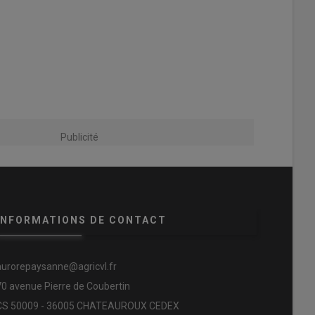
Publicité
INFORMATIONS DE CONTACT
aurorepaysanne@agricvl.fr
70 avenue Pierre de Coubertin
CS 50009 - 36005 CHATEAUROUX CEDEX