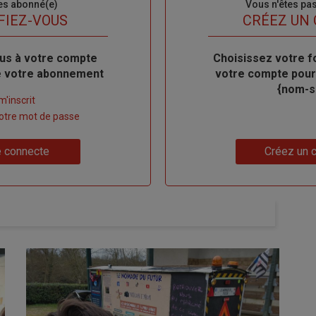
es abonné(e)
Sous-
Vous n'êtes pa
titre
FIEZ-VOUS
TITRE
CRÉEZ UN
us à votre compte
Body
Choisissez votre f
de votre abonnement
votre compte pour
{nom-si
m'inscrit
 votre mot de passe
Lien
 connecte
Créez un 