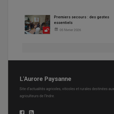
Premiers secours : des gestes
essentiels
05 février 2026
L'Aurore Paysanne
Site d'actualités agricoles, viticoles et rurales destinées au
agriculteurs de l'Indre.