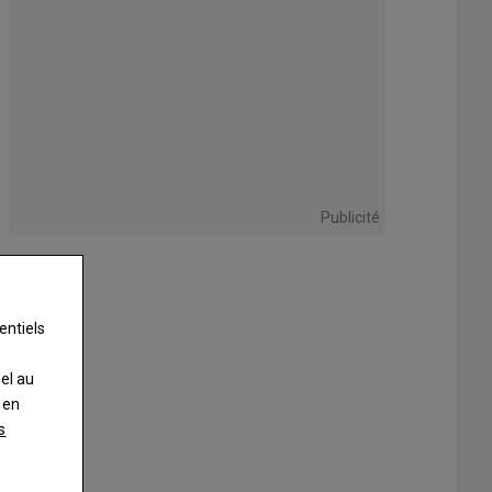
Publicité
entiels
nel au
 en
s