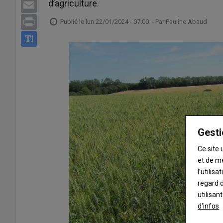
d’agriculture.
Email
Print
Publié le
lun 22/01/2024 - 07:00
- Par
Pauline Abaud
Gesti
Ce site 
et de m
l’utilis
regard d
utilisan
d'infos