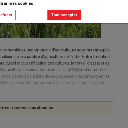
trer mes cookies
refuser
Tout accepter
ones humides), une vingtaine d’agriculteurs se sont regroupés
mpulsion de la chambre d’agriculture de l’Indre. Entre limitation
 du sol et diversification des cultures, le travail d’essai et de
l’agriculture de conservation des sols (ACS) sont nombreux
l’érosion des sols. L’idée de ce groupe est d’accompagner les
 Célestin, conseiller agronomie à la chambre d’agriculture de