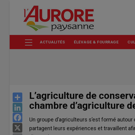
Aller
au
contenu
principal
ACTUALITÉS
ÉLEVAGE & FOURRAGE
CUL
L’agriculture de conser
Share
chambre d’agriculture de
LinkedIn
Facebook
Un groupe d’agriculteurs s’est formé autour 
X
partagent leurs expériences et travaillent a