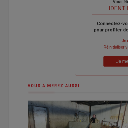
Sous-
Vous êt
titre
TITRE
IDENTI
Body
Connectez-vo
pour profiter 
Lien
Je 
"Créer
Lien
Réinitialiser
un
"Réinitialiser
Lien
nouveau
votre
Je me
"Je
compte"
mot
me
de
connecte"
passe"
VOUS AIMEREZ AUSSI