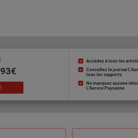
E
Accédez à tous les articl
Liste
 93€
à
Consultez le journal L'A
tous les supports
puce
Ne manquez aucune inform
E
L'Aurore Paysanne