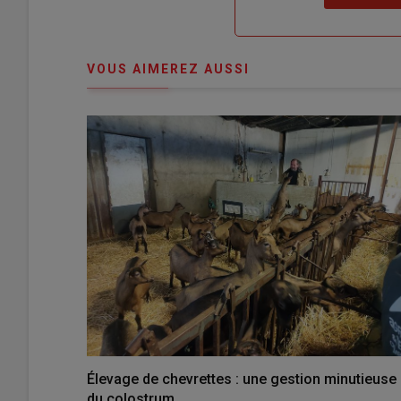
"Je
compte"
mot
me
de
connecte"
passe"
VOUS AIMEREZ AUSSI
Élevage de chevrettes : une gestion minutieuse
du colostrum