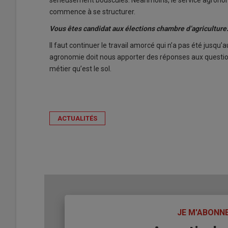
sérieusement bousculés. Néanmoins, le service agronom
commence à se structurer.
Vous êtes candidat aux élections chambre d’agriculture.
Il faut continuer le travail amorcé qui n’a pas été jusqu’
agronomie doit nous apporter des réponses aux questi
métier qu’est le sol.
ACTUALITÉS
TITRE
JE M'ABONN