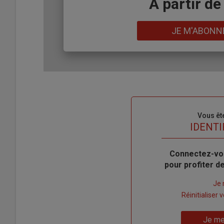
Body
A partir de
Lien
JE M'ABONN
Sous-
Vous êt
titre
TITRE
IDENTI
Body
Connectez-vo
pour profiter 
Lien
Je 
"Créer
Lien
Réinitialiser
un
"Réinitialiser
Lien
nouveau
votre
Je me