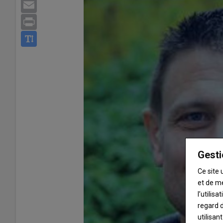
Email
Print
Gesti
Ce site 
et de m
l’utilis
regard d
utilisan