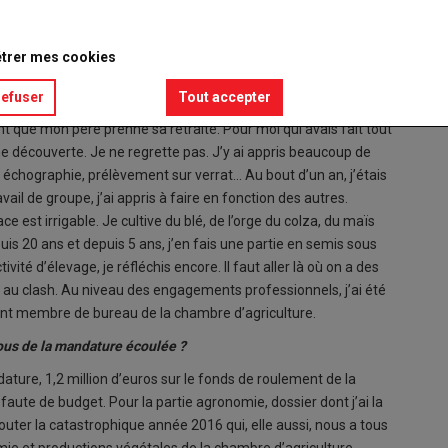
trer mes cookies
refuser
Tout accepter
 sur une ferme de 120 ha en mars 2011, après avoir été salarié
t que mon père prenne sa retraite. Pour moi qui avais fait tout
ne découverte. Je ne regrette pas. J’y ai appris beaucoup de
échographie, prélèvement sur verrat... Au bout d’un an, j’étais
il de groupe, j’ai appris à faire en fonction des autres.
ce est irrigable. Je cultive du blé, de l’orge du colza, du maïs
uis 20 ans et depuis 5 ans, j’en fais une partie en semis sous
vité d’élevage, je réfléchis encore. Il faut aller là où on a des
ler au clash. Au niveau des engagements professionnels, j’ai été
ent membre de bureau de la chambre d’agriculture.
vous de la mandature écoulée ?
ature, 1,2 million d’euros sur le fonds de roulement de la
faute de budget. Pour la partie agronomie, dossier dont j’ai la
jouter la catastrophique année 2016 qui, elle aussi, nous a tous