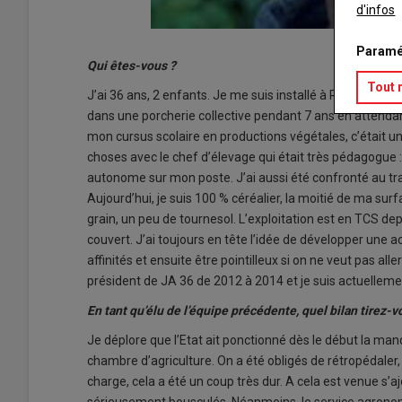
d'infos
Paramé
Qui êtes-vous ?
Tout 
J’ai 36 ans, 2 enfants. Je me suis installé à Rivarennes
dans une porcherie collective pendant 7 ans en attendan
mon cursus scolaire en productions végétales, c’était u
choses avec le chef d’élevage qui était très pédagogue : 
autonome sur mon poste. J’ai aussi été confronté au trava
Aujourd’hui, je suis 100 % céréalier, la moitié de ma surfa
grain, un peu de tournesol. L’exploitation est en TCS dep
couvert. J’ai toujours en tête l’idée de développer une acti
affinités et ensuite être pointilleux si on ne veut pas al
président de JA 36 de 2012 à 2014 et je suis actuellem
En tant qu’élu de l’équipe précédente, quel bilan tirez-
Je déplore que l’Etat ait ponctionné dès le début la mand
chambre d’agriculture. On a été obligés de rétropédaler, 
charge, cela a été un coup très dur. A cela est venue s’a