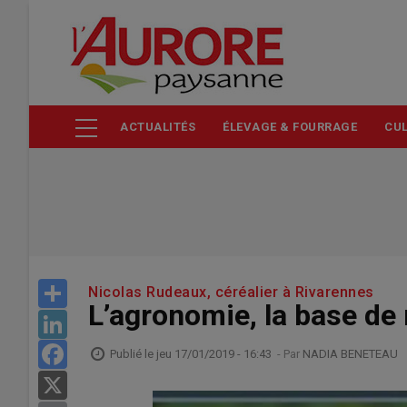
Aller
au
contenu
principal
ACTUALITÉS
ÉLEVAGE & FOURRAGE
CUL
Share
Nicolas Rudeaux, céréalier à Rivarennes
L’agronomie, la base de 
LinkedIn
Facebook
Publié le
jeu 17/01/2019 - 16:43
- Par
NADIA BENETEAU
X