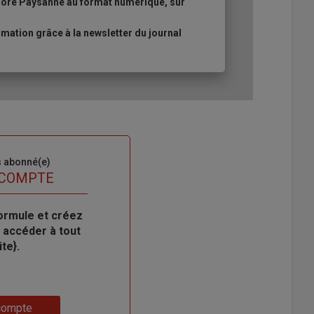
urore Paysanne au format numérique, sur
ation grâce à la newsletter du journal
s abonné(e)
 COMPTE
ormule et créez
 accéder à tout
te}.
compte