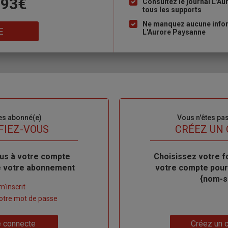
 93€
à
Consultez le journal L'A
tous les supports
puce
Ne manquez aucune inform
E
L'Aurore Paysanne
es abonné(e)
Sous-
Vous n'êtes pa
titre
FIEZ-VOUS
TITRE
CRÉEZ UN
us à votre compte
Body
Choisissez votre f
de votre abonnement
votre compte pour
{nom-si
m'inscrit
 votre mot de passe
Lien
 connecte
Créez un 