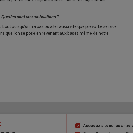
ie et productions végétales de la chambre d’agriculture
 Quelles sont vos motivations ?
au bout puisqu’on n’a pas pu aller aussi vite que prévu. Le service
ons que l’on se pose en revenant aux bases même de notre
E
Accédez à tous les articl
Liste