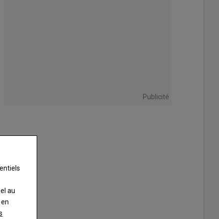
Publicité
entiels
nel au
 en
s