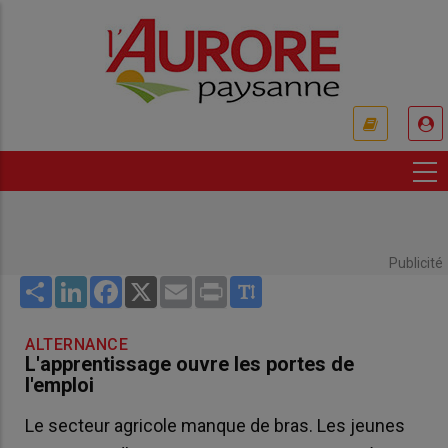
Aller
au
contenu
principal
USER
ACCOUNT
MENU
Publicité
Share
LinkedIn
Facebook
X
Email
Print
ALTERNANCE
L'apprentissage ouvre les portes de
l'emploi
Le secteur agricole manque de bras. Les jeunes