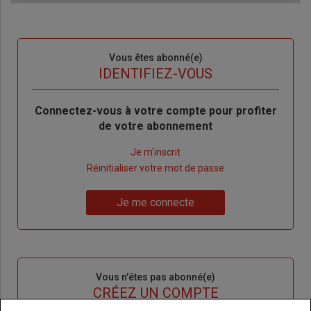
Sous-
Vous êtes abonné(e)
titre
TITRE
IDENTIFIEZ-VOUS
Body
Connectez-vous à votre compte pour profiter
de votre abonnement
Lien
Je m'inscrit
"Créer
Lien
Réinitialiser votre mot de passe
un
"Réinitialiser
Lien
nouveau
votre
Je me connecte
"Je
compte"
mot
me
de
connecte"
passe"
Sous-
Vous n'êtes pas abonné(e)
titre
TITRE
CRÉEZ UN COMPTE