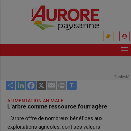
Aller
au
contenu
principal
USER
ACCOUNT
MENU
Publicité
Share
LinkedIn
Facebook
X
Email
Print
ALIMENTATION ANIMALE
L'arbre comme ressource fourragère
L’arbre offre de nombreux bénéfices aux
exploitations agricoles, dont ses valeurs