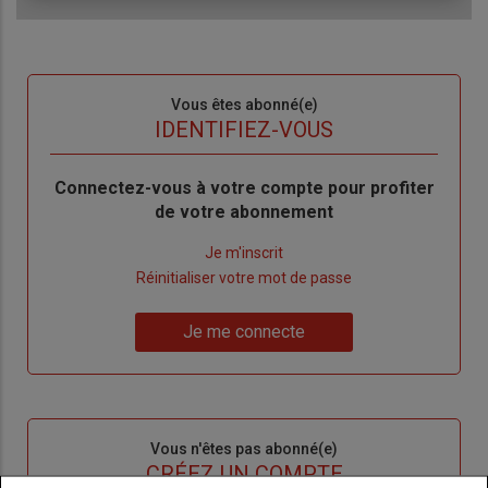
Sous-
Vous êtes abonné(e)
titre
TITRE
IDENTIFIEZ-VOUS
Body
Connectez-vous à votre compte pour profiter
de votre abonnement
Lien
Je m'inscrit
"Créer
Lien
Réinitialiser votre mot de passe
un
"Réinitialiser
Lien
nouveau
votre
Je me connecte
"Je
compte"
mot
me
de
connecte"
passe"
Sous-
Vous n'êtes pas abonné(e)
titre
TITRE
CRÉEZ UN COMPTE