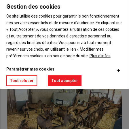
Gestion des cookies
Body
Choisissez votre formule et créez votre
Ce site utilise des cookies pour garantir le bon fonctionnement
compte pour accéder à tout {nom-site}.
des services essentiels et de mesure d’audience. En cliquant sur
« Tout Accepter », vous consentez à l’utilisation de ces cookies
Lien
Créez un compte
et au traitement de vos données à caractère personnel au
regard des finalités décrites. Vous pourrez à tout moment
revenir sur vos choix, en utilisant le lien « Modifier mes
VOUS AIMEREZ AUSSI
préférences cookies » en bas de page du site.
Plus d'infos
Paramétrer mes cookies
Tout refuser
Tout accepter