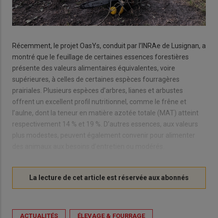
Récemment, le projet OasYs, conduit par l’INRAe de Lusignan, a
montré que le feuillage de certaines essences forestières
présente des valeurs alimentaires équivalentes, voire
supérieures, à celles de certaines espèces fourragères
prairiales. Plusieurs espèces d’arbres, lianes et arbustes
offrent un excellent profil nutritionnel, comme le frêne et
l’aulne, dont la teneur en matière azotée totale (MAT) atteint
respectivement 14 % et 19 %. D’autres essences, aux valeurs
plus modestes, peuvent également convenir pour alimenter
des animaux aux besoins d’entretien ou modérés.
ACTUALITÉS
ÉLEVAGE & FOURRAGE