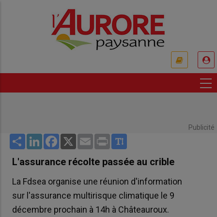
Aller
au
contenu
principal
USER
ACCOUNT
MENU
Publicité
Share
LinkedIn
Facebook
X
Email
Print
L'assurance récolte passée au crible
La Fdsea organise une réunion d'information
sur l'assurance multirisque climatique le 9
décembre prochain à 14h à Châteauroux.