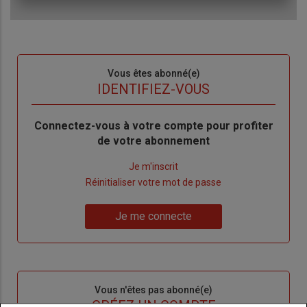
Sous-
Vous êtes abonné(e)
titre
TITRE
IDENTIFIEZ-VOUS
Body
Connectez-vous à votre compte pour profiter
de votre abonnement
Lien
Je m'inscrit
"Créer
Lien
Réinitialiser votre mot de passe
un
"Réinitialiser
Lien
nouveau
votre
Je me connecte
"Je
compte"
mot
me
de
connecte"
passe"
Sous-
Vous n'êtes pas abonné(e)
titre
TITRE
CRÉEZ UN COMPTE