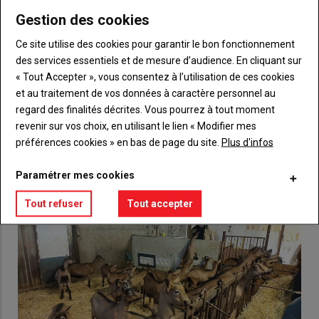
Gestion des cookies
Body
Choisissez votre formule et créez votre
Ce site utilise des cookies pour garantir le bon fonctionnement
compte pour accéder à tout {nom-site}.
des services essentiels et de mesure d’audience. En cliquant sur
« Tout Accepter », vous consentez à l’utilisation de ces cookies
Lien
Créez un compte
et au traitement de vos données à caractère personnel au
regard des finalités décrites. Vous pourrez à tout moment
revenir sur vos choix, en utilisant le lien « Modifier mes
VOUS AIMEREZ AUSSI
préférences cookies » en bas de page du site.
Plus d'infos
Paramétrer mes cookies
Tout refuser
Tout accepter