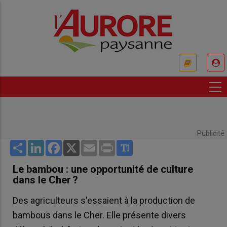
Aller
au
contenu
principal
USER
ACCOUNT
MENU
Publicité
Share
LinkedIn
Facebook
X
Email
Print
Le bambou : une opportunité de culture
dans le Cher ?
Des agriculteurs s'essaient à la production de
bambous dans le Cher. Elle présente divers