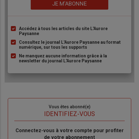
Lien
JE M'ABONNE
Accédez à tous les articles du site L'Aurore
Liste
Paysanne
à
Consultez le journal L'Aurore Paysanne au format
puce
numérique, sur tous les supports
Ne manquez aucune information grâce à la
newsletter du journal L'Aurore Paysanne
Sous-
Vous êtes abonné(e)
titre
TITRE
IDENTIFIEZ-VOUS
Body
Connectez-vous à votre compte pour profiter
de votre abonnement