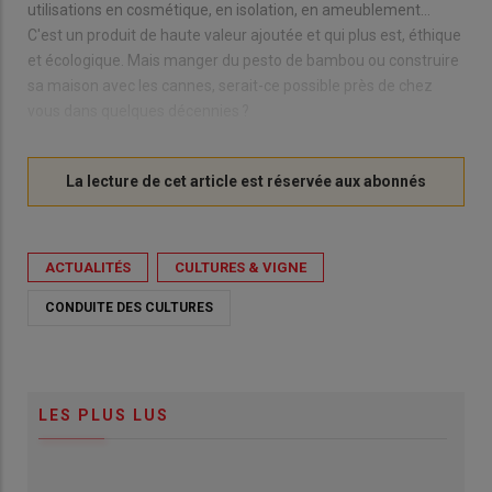
utilisations en cosmétique, en isolation, en ameublement…
C'est un produit de haute valeur ajoutée et qui plus est, éthique
et écologique. Mais manger du pesto de bambou ou construire
sa maison avec les cannes, serait-ce possible près de chez
vous dans quelques décennies ?
ACTUALITÉS
CULTURES & VIGNE
CONDUITE DES CULTURES
LES PLUS LUS