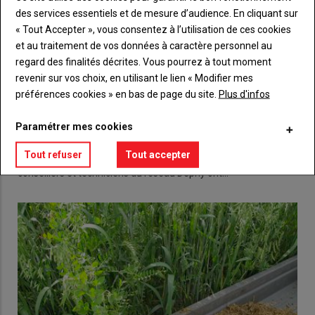
des services essentiels et de mesure d’audience. En cliquant sur
« Tout Accepter », vous consentez à l’utilisation de ces cookies
et au traitement de vos données à caractère personnel au
regard des finalités décrites. Vous pourrez à tout moment
revenir sur vos choix, en utilisant le lien « Modifier mes
préférences cookies » en bas de page du site.
Plus d'infos
Paramétrer mes cookies
Conseiller, un métier en transition
30 mai 2019
Tout refuser
Tout accepter
Pendant 2 jours, les 22 et 23 mai à Valençay, près de 150
conseillers et techniciens du réseau Déphy ont…