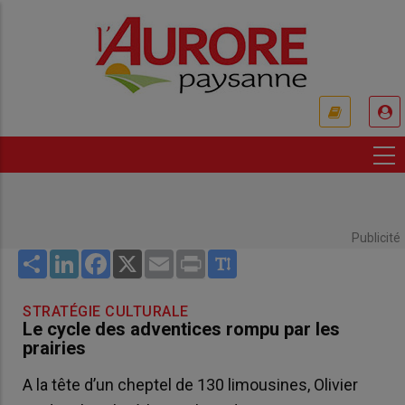
Aller
au
contenu
principal
USER
ACCOUNT
MENU
Publicité
Share
LinkedIn
Facebook
X
Email
Print
STRATÉGIE CULTURALE
Le cycle des adventices rompu par les
prairies
A la tête d’un cheptel de 130 limousines, Olivier