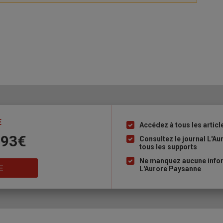
E
Accédez à tous les articl
Liste
 93€
à
Consultez le journal L'A
tous les supports
puce
Ne manquez aucune inform
E
L'Aurore Paysanne