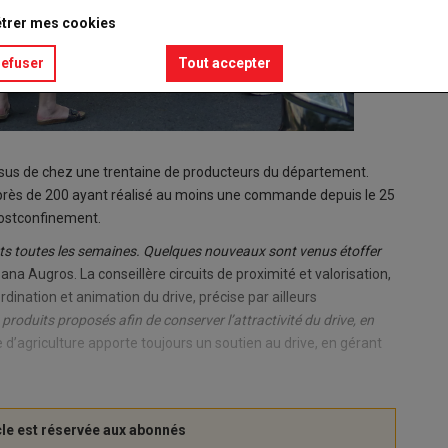
trer mes cookies
refuser
Tout accepter
sus de chez une trentaine de producteurs du département.
nt près de 200 ayant réalisé au moins une commande depuis le 25
 postconfinement.
nts toutes les semaines. Quelques nouveaux sont venus étoffer
ana Augros. La conseillère circuits de proximité et valorisation,
rdination et animation du drive, précise par ailleurs
roduits proposés afin de conserver l’attractivité du drive, en
d’agriculture apporte toujours un soutien au drive, en gérant