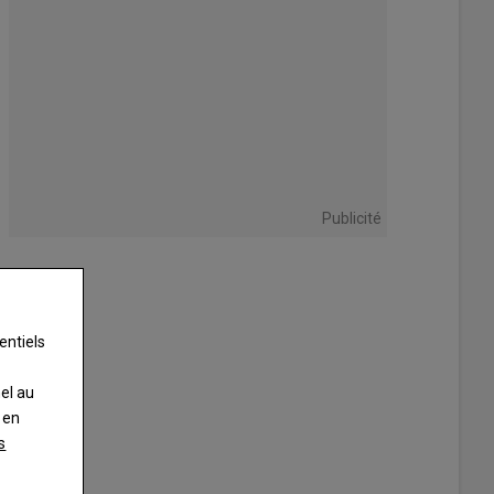
Publicité
entiels
nel au
 en
s