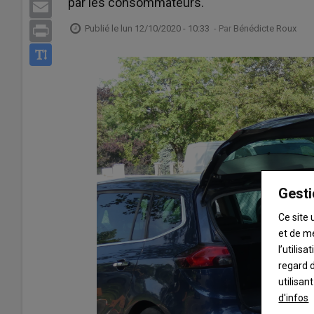
par les consommateurs.
Email
Publié le
lun 12/10/2020 - 10:33
- Par
Bénédicte Roux
Print
Gesti
Ce site 
et de m
l’utilis
regard d
utilisan
d'infos