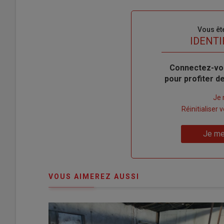
Sous-
Vous êt
titre
TITRE
IDENTI
Body
Connectez-vo
pour profiter 
Lien
Je 
"Créer
Lien
Réinitialiser
un
"Réinitialiser
Lien
nouveau
votre
Je me
"Je
compte"
mot
me
de
connecte"
passe"
VOUS AIMEREZ AUSSI