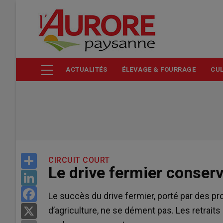
Aller
au
contenu
principal
ACTUALITÉS
ÉLEVAGE & FOURRAGE
CUL
Share
CIRCUIT COURT
Le drive fermier conse
LinkedIn
Facebook
Le succès du drive fermier, porté par des p
d’agriculture, ne se dément pas. Les retrai
X