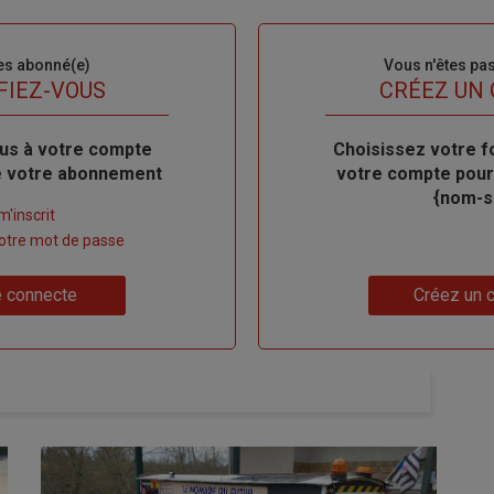
es abonné(e)
Sous-
Vous n'êtes pa
titre
FIEZ-VOUS
TITRE
CRÉEZ UN
us à votre compte
Body
Choisissez votre f
de votre abonnement
votre compte pour
{nom-si
m'inscrit
 votre mot de passe
Lien
 connecte
Créez un 