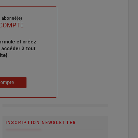
s abonné(e)
 COMPTE
ormule et créez
 accéder à tout
te}.
compte
INSCRIPTION NEWSLETTER