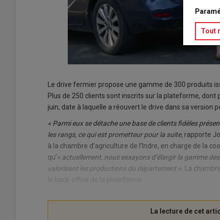
Paramé
Tout 
Le drive fermier propose une gamme de 300 produits is
Plus de 250 clients sont inscrits sur la plateforme, do
juin, date à laquelle a réouvert le drive dans sa version
« Parmi eux se détache une base de clients fidèles prése
les rangs, ce qui est prometteur pour la suite,
rapporte Jo
à la chambre d’agriculture de l’Indre, en charge de la coo
qu’
« actuellement, nous essayons d’élargir la gamme des p
valorisant les productions du département ».
La chambre 
le back-office de la plateforme.