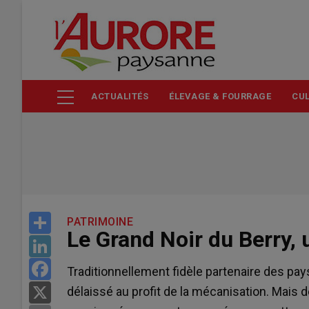
Aller
au
contenu
principal
ACTUALITÉS
ÉLEVAGE & FOURRAGE
CUL
Share
PATRIMOINE
Le Grand Noir du Berry,
LinkedIn
Facebook
Traditionnellement fidèle partenaire des pay
délaissé au profit de la mécanisation. Mais 
X