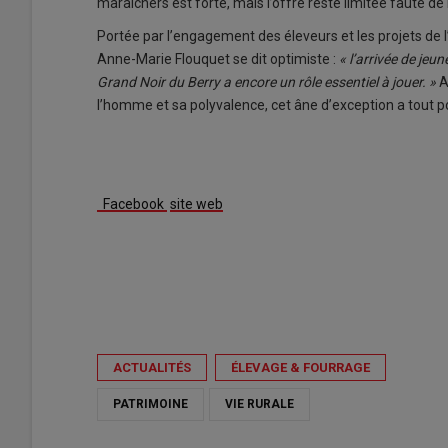
maraîchers est forte, mais l’offre reste limitée faute d
Portée par l’engagement des éleveurs et les projets de l’
Anne-Marie Flouquet se dit optimiste :
« l’arrivée de jeu
Grand Noir du Berry a encore un rôle essentiel à jouer. »
A
l’homme et sa polyvalence, cet âne d’exception a tout p
Facebook
site web
ACTUALITÉS
ÉLEVAGE & FOURRAGE
PATRIMOINE
VIE RURALE