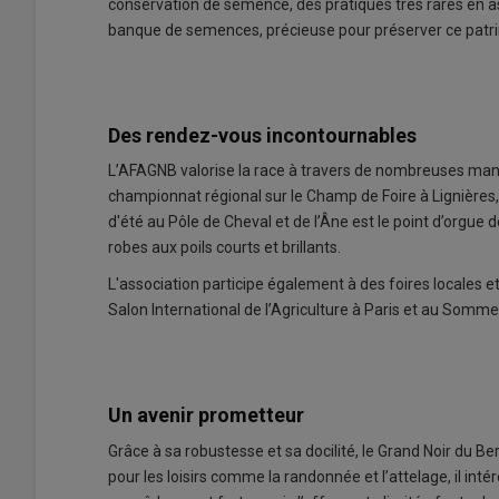
conservation de semence, des pratiques très rares en asi
banque de semences, précieuse pour préserver ce patr
Des rendez-vous incontournables
L’AFAGNB valorise la race à travers de nombreuses manif
championnat régional sur le Champ de Foire à Lignières,
d'été au Pôle de Cheval et de l’Âne est le point d’orgue 
robes aux poils courts et brillants.
L'association participe également à des foires locales e
Salon International de l’Agriculture à Paris et au Somme
Un avenir prometteur
Grâce à sa robustesse et sa docilité, le Grand Noir du Be
pour les loisirs comme la randonnée et l’attelage, il in