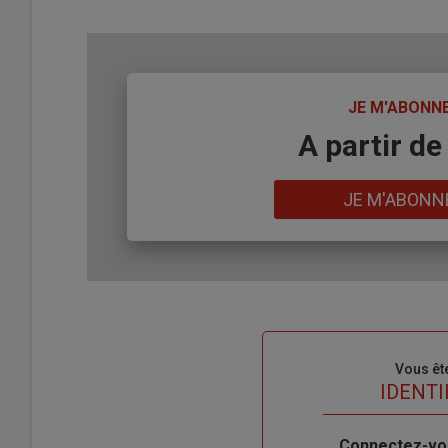
TITRE
JE M'ABONN
Body
A partir de
Lien
JE M'ABONN
Sous-
Vous êt
titre
TITRE
IDENTI
Body
Connectez-vo