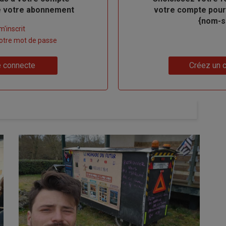
de votre abonnement
votre compte pour
{nom-si
m'inscrit
 votre mot de passe
Lien
 connecte
Créez un 