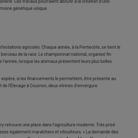
nerie. Ces travaux pourraient aboutir à la création d'une
imoine génétique unique.
estations agricoles. Chaque année, à la Pentecôte, se tient le
 berceau de la race. Le championnat national, organisé fin
de l’année, lorsque les animaux présentent leurs plus belles
t espère, si les financements le permettent, être présente au
t de l’Élevage à Cournon, deux vitrines d’envergure.
rry retrouve une place dans l’agriculture moderne. Très prisé
téresse également maraîchers et viticulteurs. « La demande des