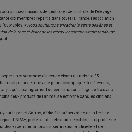
poursuit ses missions de gestion et de contrôle de l'élevage
xante-dix membres répartis dans toute la France, l’association
ge favorables.
« Nous souhaitons encadrer la vente des ânes et
ction de la race et éviter de les retrouver comme simple tondeuse
quet.
évelopper un programme d'élevage visant à atteindre 35
uhaiterait proposer une aide pour accompagner les éleveurs,
 an jusqu'à leur agrément ou confirmation à l'âge de trois ans.
 moins deux produits de l'animal sélectionné dans les cinq ans
ly sur le projet Safran, dédié à la préservation de la fertilité
ejoint l’INRAE, prêté par des éleveurs sensibilisés au problème
our des expérimentations d'insémination artificielle et de