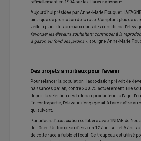
officiellement en 1994 par les Haras nationaux.
Aujourd'hui présidée par Anne-Marie Flouquet, l’AFAGNB 
ainsi que de promotion de la race. Comptant plus de soi
veille à placer les animaux dans des conditions d'éleva
favoriser les éleveurs souhaitant contribuer à la reprodu
à gazon au fond des jardins »
, souligne Anne-Marie Flou
Des projets ambitieux pour l'avenir
Pour relancer la population, l'association prévoit de d
naissances par an, contre 20 à 25 actuellement. Elle so
depuis la sélection des futurs reproducteurs à l'âge d'un
En contrepartie, l'éleveur s'engagerait à faire naître au
qui suivent.
Par ailleurs, l'association collabore avec l'INRAE de Nouzil
des ânes. Un troupeau d’environ 12 ânesses et 5 ânes a r
de cette race à faible effectif. Ce troupeau est utilisé p