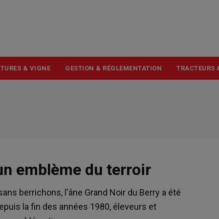
USER
ACCOUNT
MENU
TURES & VIGNE
GESTION & RÉGLEMENTATION
TRACTEURS 
 un emblème du terroir
sans berrichons, l'âne Grand Noir du Berry a été
depuis la fin des années 1980, éleveurs et