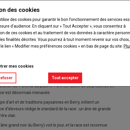
on des cookies
utilise des cookies pour garantir le bon fonctionnement des services ess
esure d’audience. En cliquant sur « Tout Accepter », vous consentez à
ation de ces cookies et au traitement de vos données à caractère person
es finalités décrites. Vous pourrez à tout moment revenir sur vos choix,
aise des ânes grands noirs du Berry (AFAGNB), a pour ambition
t le lien « Modifier mes préférences cookies » en bas de page du site.
Plu
es éleveurs.
 à la propriété, l'âne devient un allié indispensable des petites
trer mes cookies
tion des péniches sur le canal de Berry ont orienté la sélection
refuser
Tout accepter
ation de « cheval du pauvre » ont eu raison de sa présence en
race est désormais menacée.
pe d'art et de traditions paysannes en Berry, initient un
 d'éleveurs rédige le standard de la race : un âne de grande
tre clair.
âne grand noir du Berry) voit le jour, et la race est reconnue