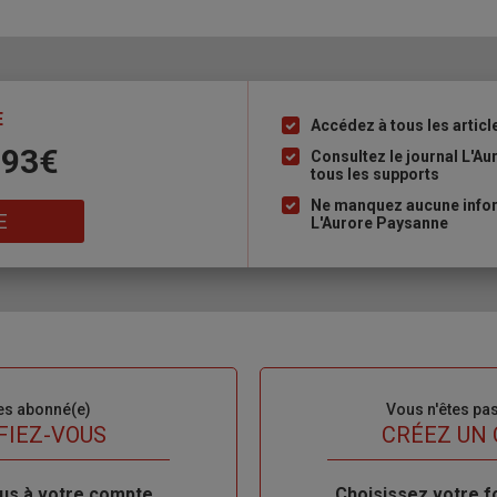
E
Accédez à tous les articl
Liste
 93€
à
Consultez le journal L'A
tous les supports
puce
Ne manquez aucune inform
E
L'Aurore Paysanne
es abonné(e)
Sous-
Vous n'êtes pa
titre
FIEZ-VOUS
TITRE
CRÉEZ UN
us à votre compte
Body
Choisissez votre f