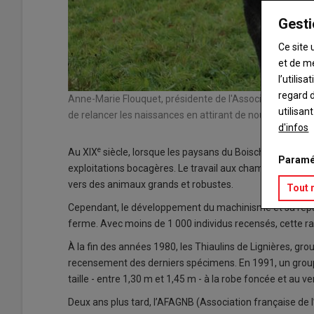
Gesti
Ce site 
et de m
l’utilis
regard d
Anne-Marie Flouquet, présidente de l'Association franç
utilisan
de relancer les naissances en attirant de nouveaux jeun
d'infos
e
Au XIX
siècle, lorsque les paysans du Boischaut accèdent
Paramé
exploitations bocagères. Le travail aux champs et la trac
vers des animaux grands et robustes.
Tout 
Cependant, le développement du machinisme et sa réput
ferme. Avec moins de 1 000 individus recensés, cette 
À la fin des années 1980, les Thiaulins de Lignières, grou
recensement des derniers spécimens. En 1991, un groupe
taille - entre 1,30 m et 1,45 m - à la robe foncée et au ven
Deux ans plus tard, l’AFAGNB (Association française de l’