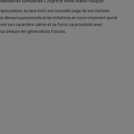
e naissances suffisantes », regrette Anne-Marie Flouquet.
association, la race écrit une nouvelle page de son histoire.
nes éleveurs passionnés et les initiatives en cours montrent que le
vec son caractère calme et sa force, sa proximité avec
our séduire les générations futures.