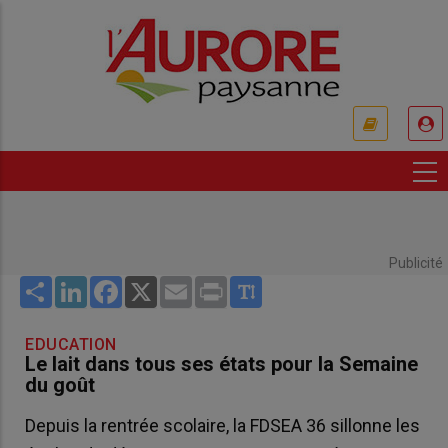
Aller
au
contenu
principal
USER
ACCOUNT
MENU
Publicité
Share
LinkedIn
Facebook
X
Email
Print
EDUCATION
Le lait dans tous ses états pour la Semaine
du goût
Depuis la rentrée scolaire, la FDSEA 36 sillonne les