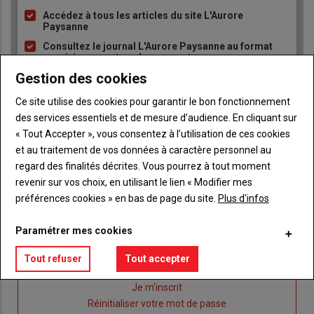
Accédez à tous les articles du site L'Aurore
Liste
Paysanne
à
Consultez le journal L'Aurore Paysanne au format
puce
numérique, sur tous les supports
Gestion des cookies
Ne manquez aucune information grâce à la
newsletter du journal L'Aurore Paysanne
Ce site utilise des cookies pour garantir le bon fonctionnement
des services essentiels et de mesure d’audience. En cliquant sur
« Tout Accepter », vous consentez à l’utilisation de ces cookies
et au traitement de vos données à caractère personnel au
regard des finalités décrites. Vous pourrez à tout moment
revenir sur vos choix, en utilisant le lien « Modifier mes
Sous-
Vous êtes abonné(e)
préférences cookies » en bas de page du site.
Plus d'infos
titre
TITRE
IDENTIFIEZ-VOUS
Paramétrer mes cookies
Body
Connectez-vous à votre compte pour profiter
Tout refuser
Tout accepter
de votre abonnement
Lien
Je m'inscrit
"Créer
Lien
Réinitialiser votre mot de passe