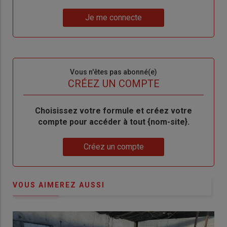
un
"Réinitialiser
Lien
nouveau
votre
Je me connecte
"Je
compte"
mot
me
de
connecte"
passe"
Sous-
Vous n'êtes pas abonné(e)
titre
TITRE
CRÉEZ UN COMPTE
Body
Choisissez votre formule et créez votre
compte pour accéder à tout {nom-site}.
Lien
Créez un compte
VOUS AIMEREZ AUSSI