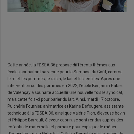
Les 
Ros
trai
Cette année, la FDSEA 36 propose différents thèmes aux
écoles souhaitant sa venue pour la Semaine du Goût, comme
le miel, les pommes, le raisin, le lait et les lentilles. Après une
intervention sur les pommes en 2022, l’école Benjamin Rabier
de Valençay a souhaité accueillir une nouvelle fois le syndicat,
mais cette fois-ci pour parler du lait. Ainsi, mardi 17 octobre,
Pulchérie Fournier, animatrice et Karine Defougère, assistante
technique à la FDSEA 36, ainsi que Valérie Pion, éleveuse bovin
et Philippe Barrault, éleveur caprin, se sont rendus auprès des
enfants de maternelle et primaire pour expliquer le métier
d’agriculteur de la filière lait. Grâce à l’aimable participation de