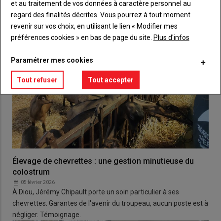
et au traitement de vos données à caractère personnel au
regard des finalités décrites. Vous pourrez à tout moment
revenir sur vos choix, en utilisant le lien « Modifier mes
préférences cookies » en bas de page du site.
Plus d'infos
Paramétrer mes cookies
Tout refuser
Tout accepter
Élevage de chevrettes : une gestion minutieuse du
colostrum
05 février 2026
À Diou, Jérémy Chipault porte un soin particulier à ses
chevrettes. Garantes de l'avenir du troupeau, aucun poste est à
négliger. Témoignage.