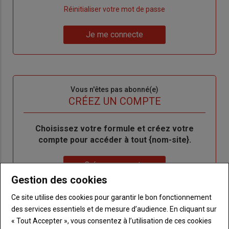
"Créer
Lien
Réinitialiser votre mot de passe
un
"Réinitialiser
Lien
nouveau
votre
Je me connecte
"Je
compte"
mot
me
de
connecte"
passe"
Sous-
Vous n'êtes pas abonné(e)
titre
TITRE
CRÉEZ UN COMPTE
Body
Choisissez votre formule et créez votre
compte pour accéder à tout {nom-site}.
Lien
Créez un compte
Gestion des cookies
Ce site utilise des cookies pour garantir le bon fonctionnement
VOUS AIMEREZ AUSSI
des services essentiels et de mesure d’audience. En cliquant sur
« Tout Accepter », vous consentez à l’utilisation de ces cookies