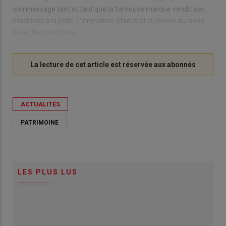
son message tant et tant que la fameuse marque vendit ses
machines à la pelle. L’innovation était là et la corvée du lavoir
bel et bien terminée.
ACTUALITÉS
PATRIMOINE
LES PLUS LUS