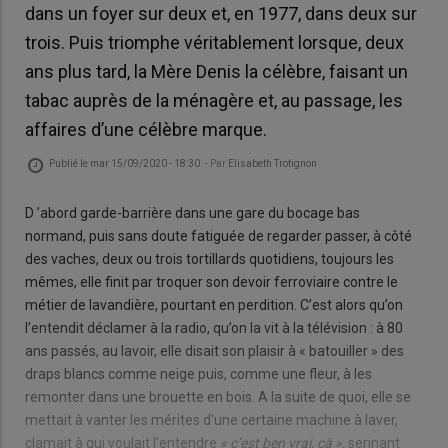
dans un foyer sur deux et, en 1977, dans deux sur
trois. Puis triomphe véritablement lorsque, deux
ans plus tard, la Mère Denis la célèbre, faisant un
tabac auprès de la ménagère et, au passage, les
affaires d’une célèbre marque.
Publié le
mar 15/09/2020 - 18:30
- Par
Elisabeth Trotignon
D ’abord garde-barrière dans une gare du bocage bas
normand, puis sans doute fatiguée de regarder passer, à côté
des vaches, deux ou trois tortillards quotidiens, toujours les
mêmes, elle finit par troquer son devoir ferroviaire contre le
métier de lavandière, pourtant en perdition. C’est alors qu’on
l’entendit déclamer à la radio, qu’on la vit à la télévision : à 80
ans passés, au lavoir, elle disait son plaisir à « batouiller » des
draps blancs comme neige puis, comme une fleur, à les
remonter dans une brouette en bois. A la suite de quoi, elle se
mettait à vanter les mérites d’une certaine machine à laver,
clamait à qui voulait l’entendre
« c’est ben vrai, çà »,
serinant