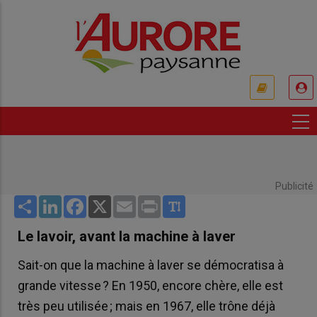
Aller
au
contenu
principal
USER
ACCOUNT
MENU
Publicité
Share
LinkedIn
Facebook
X
Email
Print
Le lavoir, avant la machine à laver
Sait-on que la machine à laver se démocratisa à
grande vitesse ? En 1950, encore chère, elle est
très peu utilisée ; mais en 1967, elle trône déjà