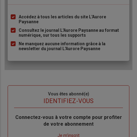
Accédez à tous les articles du site L'Aurore
Liste
Paysanne
à
Consultez le journal L'Aurore Paysanne au format
puce
numérique, sur tous les supports
Ne manquez aucune information grâce à la
newsletter du journal L'Aurore Paysanne
Sous-
Vous êtes abonné(e)
titre
TITRE
IDENTIFIEZ-VOUS
Body
Connectez-vous à votre compte pour profiter
de votre abonnement
Lien
Je m'inscrit