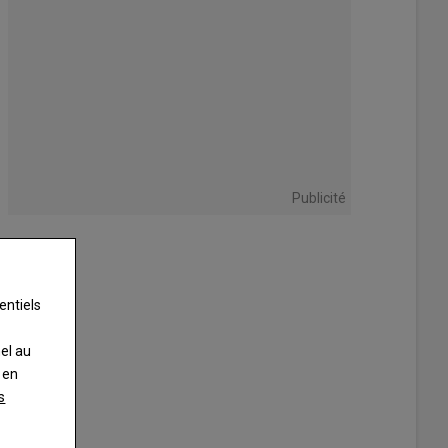
Publicité
entiels
nel au
 en
s