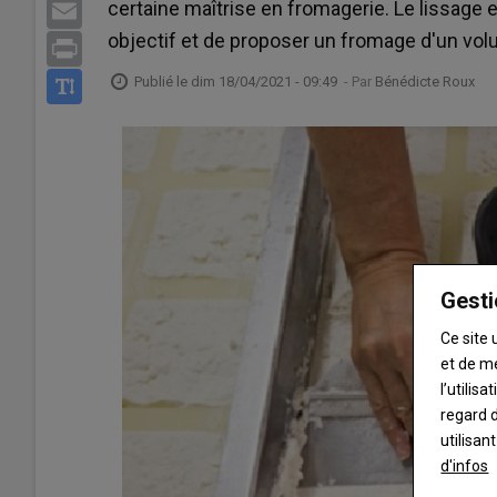
certaine maîtrise en fromagerie. Le lissage 
Email
objectif et de proposer un fromage d'un volu
Print
Publié le
dim 18/04/2021 - 09:49
- Par
Bénédicte Roux
Gesti
Ce site 
et de m
l’utilis
regard d
utilisan
d'infos