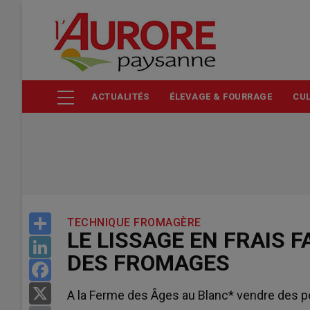
Aller
au
contenu
principal
ACTUALITÉS
ÉLEVAGE & FOURRAGE
CUL
Share
TECHNIQUE FROMAGÈRE
LE LISSAGE EN FRAIS 
LinkedIn
DES FROMAGES
Facebook
X
A la Ferme des Âges au Blanc* vendre des po