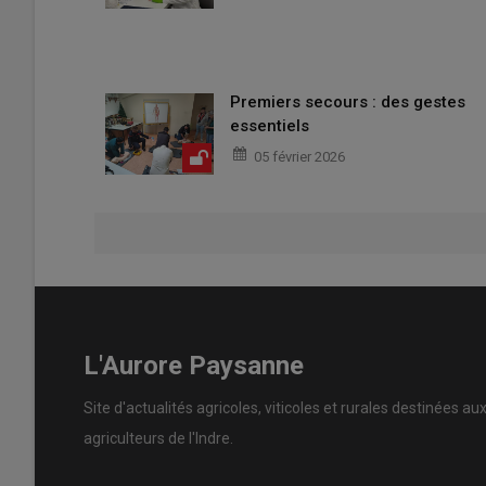
Premiers secours : des gestes
essentiels
05 février 2026
L'Aurore Paysanne
Site d'actualités agricoles, viticoles et rurales destinées au
agriculteurs de l'Indre.