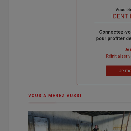
Sous-
Vous êt
titre
TITRE
IDENTI
Body
Connectez-vo
pour profiter 
Lien
Je 
"Créer
Lien
Réinitialiser
un
"Réinitialiser
Lien
nouveau
votre
Je me
"Je
compte"
mot
me
de
connecte"
passe"
VOUS AIMEREZ AUSSI