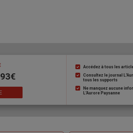
E
Accédez à tous les articl
Liste
 93€
à
Consultez le journal L'A
tous les supports
puce
Ne manquez aucune inform
E
L'Aurore Paysanne