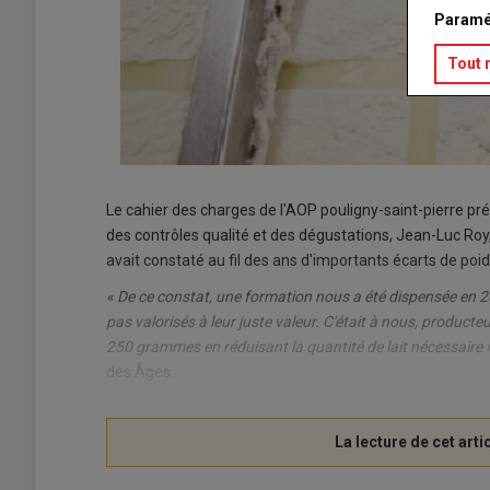
Paramé
Tout 
Le cahier des charges de l'AOP pouligny-saint-pierre p
des contrôles qualité et des dégustations, Jean-Luc Roy
avait constaté au fil des ans d'importants écarts de poid
« De ce constat, une formation nous a été dispensée en 2
pas valorisés à leur juste valeur. C'était à nous, producte
250 grammes en réduisant la quantité de lait nécessaire »
des Âges.