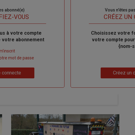
es abonné(e)
Sous-
Vous n'êtes pa
titre
FIEZ-VOUS
TITRE
CRÉEZ UN
us à votre compte
Body
Choisissez votre f
de votre abonnement
votre compte pour
{nom-si
m'inscrit
 votre mot de passe
Lien
 connecte
Créez un 