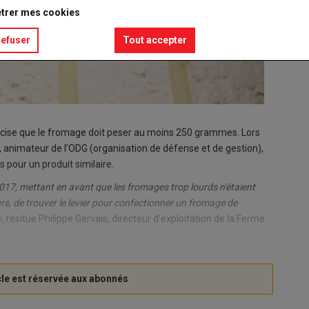
trer mes cookies
refuser
Tout accepter
récise que le fromage doit peser au moins 250 grammes. Lors
, animateur de l'ODG (organisation de défense et de gestion),
s pour un produit similaire.
017, mettant en avant que les fromages trop lourds n'étaient
urs, de trouver le levier pour confectionner un fromage de
,
resitue Philippe Gervais, directeur d'exploitation de la Ferme