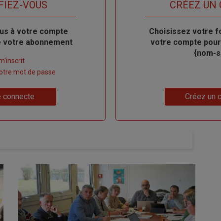
titre
FIEZ-VOUS
TITRE
CRÉEZ UN
us à votre compte
Body
Choisissez votre f
de votre abonnement
votre compte pour
{nom-si
m'inscrit
 votre mot de passe
Lien
 connecte
Créez un 