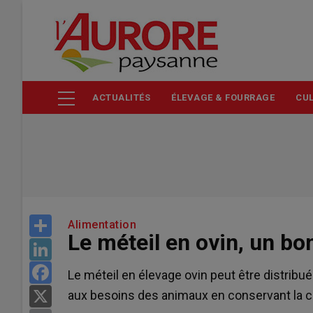
Aller
au
contenu
principal
ACTUALITÉS
ÉLEVAGE & FOURRAGE
CUL
Share
Alimentation
Le méteil en ovin, un b
LinkedIn
Facebook
Le méteil en élevage ovin peut être distribué
aux besoins des animaux en conservant la 
X