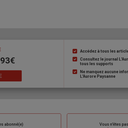
E
Accédez à tous les articl
Liste
 93€
à
Consultez le journal L'A
tous les supports
puce
Ne manquez aucune inform
E
L'Aurore Paysanne
es abonné(e)
Sous-
Vous n'êtes pa