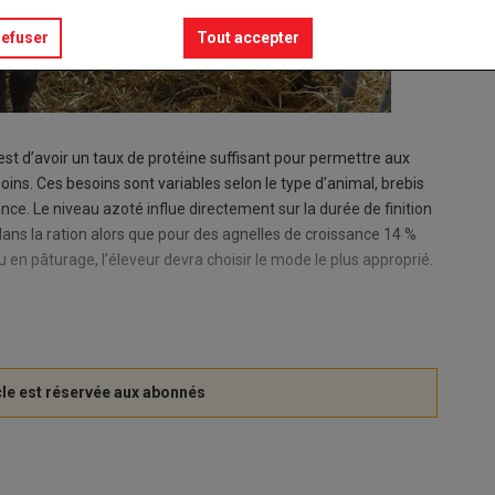
refuser
Tout accepter
 est d’avoir un taux de protéine suffisant pour permettre aux
ins. Ces besoins sont variables selon le type d’animal, brebis
nce. Le niveau azoté influe directement sur la durée de finition
dans la ration alors que pour des agnelles de croissance 14 %
 en pâturage, l’éleveur devra choisir le mode le plus approprié.