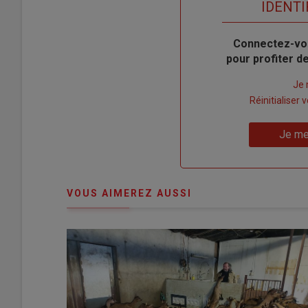
titre
TITRE
IDENTI
Body
Connectez-vo
pour profiter 
Lien
Je 
"Créer
Lien
Réinitialiser
un
"Réinitialiser
Lien
nouveau
votre
Je me
"Je
compte"
mot
me
de
connecte"
passe"
VOUS AIMEREZ AUSSI