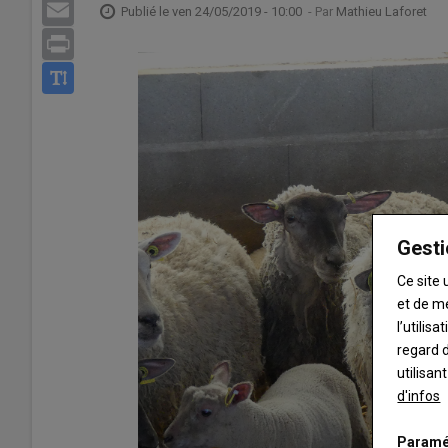
Email
Publié le
ven 24/05/2019 - 10:00
- Par
Mathieu Laforet
Print
Gesti
Ce site 
et de m
l’utilis
regard d
utilisan
d'infos
Paramé