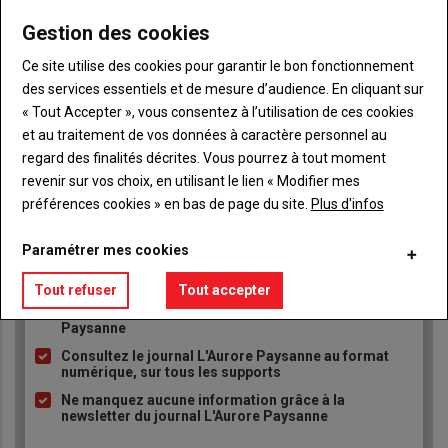
Gestion des cookies
Publicité
Ce site utilise des cookies pour garantir le bon fonctionnement
des services essentiels et de mesure d’audience. En cliquant sur
« Tout Accepter », vous consentez à l’utilisation de ces cookies
et au traitement de vos données à caractère personnel au
TITRE
JE M'ABONNE
regard des finalités décrites. Vous pourrez à tout moment
Body
A partir de 93€
revenir sur vos choix, en utilisant le lien « Modifier mes
préférences cookies » en bas de page du site.
Plus d'infos
Lien
JE M'ABONNE
Paramétrer mes cookies
Tout refuser
Tout accepter
Accédez à tous les articles du site L'Aurore
Liste
Paysanne
à
Consultez le journal L'Aurore Paysanne au format
puce
numérique, sur tous les supports
Ne manquez aucune information grâce à la
newsletter du journal L'Aurore Paysanne