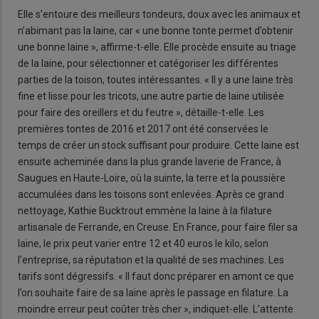
Elle s’entoure des meilleurs tondeurs, doux avec les animaux et
n’abimant pas la laine, car « une bonne tonte permet d’obtenir
une bonne laine », affirme-t-elle. Elle procède ensuite au triage
de la laine, pour sélectionner et catégoriser les différentes
parties de la toison, toutes intéressantes. « Il y a une laine très
fine et lisse pour les tricots, une autre partie de laine utilisée
pour faire des oreillers et du feutre », détaille-t-elle. Les
premières tontes de 2016 et 2017 ont été conservées le
temps de créer un stock suffisant pour produire. Cette laine est
ensuite acheminée dans la plus grande laverie de France, à
Saugues en Haute-Loire, où la suinte, la terre et la poussière
accumulées dans les toisons sont enlevées. Après ce grand
nettoyage, Kathie Bucktrout emmène la laine à la filature
artisanale de Ferrande, en Creuse. En France, pour faire filer sa
laine, le prix peut varier entre 12 et 40 euros le kilo, selon
l’entreprise, sa réputation et la qualité de ses machines. Les
tarifs sont dégressifs. « Il faut donc préparer en amont ce que
l’on souhaite faire de sa laine après le passage en filature. La
moindre erreur peut coûter très cher », indiquet-elle. L’attente