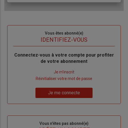
Sous-
Vous êtes abonné(e)
titre
TITRE
IDENTIFIEZ-VOUS
Body
Connectez-vous à votre compte pour profiter
de votre abonnement
Lien
Je m'inscrit
"Créer
Lien
Réinitialiser votre mot de passe
un
"Réinitialiser
Lien
nouveau
votre
Je me connecte
"Je
compte"
mot
me
de
connecte"
passe"
Sous-
Vous n'êtes pas abonné(e)
titre