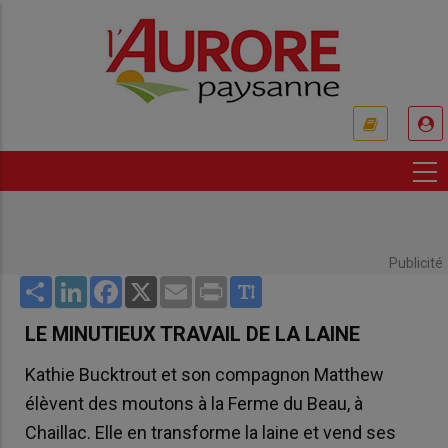
Aller
au
contenu
principal
USER
ACCOUNT
MENU
Publicité
Share
LinkedIn
Facebook
X
Email
Print
LE MINUTIEUX TRAVAIL DE LA LAINE
Kathie Bucktrout et son compagnon Matthew
élèvent des moutons à la Ferme du Beau, à
Chaillac. Elle en transforme la laine et vend ses