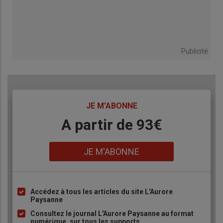
Publicité
TITRE
JE M'ABONNE
Body
A partir de 93€
Lien
JE M'ABONNE
Accédez à tous les articles du site L'Aurore
Liste
Paysanne
à
Consultez le journal L'Aurore Paysanne au format
puce
numérique, sur tous les supports