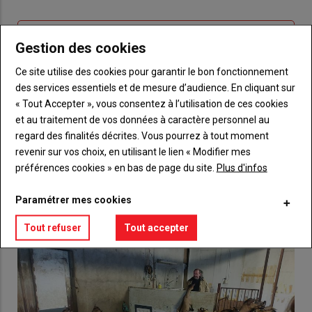
connecte"
passe"
Sous-
Vous n'êtes pas abonné(e)
Gestion des cookies
titre
TITRE
CRÉEZ UN COMPTE
Ce site utilise des cookies pour garantir le bon fonctionnement
des services essentiels et de mesure d’audience. En cliquant sur
Body
Choisissez votre formule et créez votre
« Tout Accepter », vous consentez à l’utilisation de ces cookies
compte pour accéder à tout {nom-site}.
et au traitement de vos données à caractère personnel au
regard des finalités décrites. Vous pourrez à tout moment
Lien
Créez un compte
revenir sur vos choix, en utilisant le lien « Modifier mes
préférences cookies » en bas de page du site.
Plus d'infos
VOUS AIMEREZ AUSSI
Paramétrer mes cookies
Tout refuser
Tout accepter