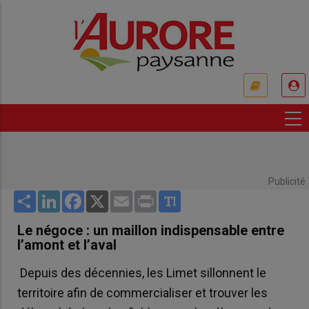
Aller
au
contenu
principal
USER
ACCOUNT
MENU
Publicité
Share
LinkedIn
Facebook
X
Email
Print
Le négoce : un maillon indispensable entre
l’amont et l’aval
Depuis des décennies, les Limet sillonnent le
territoire afin de commercialiser et trouver les