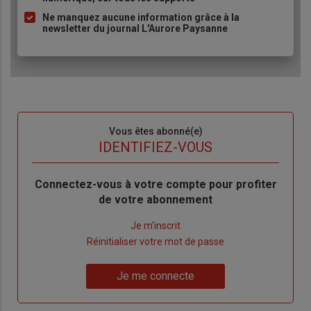
Ne manquez aucune information grâce à la
newsletter du journal L'Aurore Paysanne
Sous-
Vous êtes abonné(e)
titre
TITRE
IDENTIFIEZ-VOUS
Body
Connectez-vous à votre compte pour profiter
de votre abonnement
Lien
Je m'inscrit
"Créer
Lien
Réinitialiser votre mot de passe
un
"Réinitialiser
Lien
nouveau
votre
Je me connecte
"Je
compte"
mot
me
de