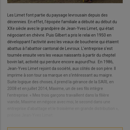
Les Limet font partie du paysage levrousain depuis des
décennies. En effet, l’épopée familiale a débuté au début du
XXe siècle avec le grandpère de Jean-Yves Limet, qui était
négociant en chèvre. Puis Gilbert a pris le relai en 1950 en
développant l’activité avec les veaux de boucherie qui étaient
abattus à l’abattoir cantonal de Levroux. L’entreprise s’est
tournée ensuite vers les veaux naissants à partir du cheptel
bovin lait, activité qui perdure encore aujourd’hui. En 1986,
Jean-Yves Limet rejoint da société, aux côtés de son père. Il
imprime à son tour sa marque en s’intéressant au maigre.
Suite logique des choses, il prend la gérance de la SARL en
2008 et en juillet 2014, Maxime, un de ses fils intègre
l’entreprise. « Mes trois garçons travaillent dans la filière
viande, Maxime en négoce avec moi, le second dans une
entreprise d’abattage et le troisième en grande distribution »,
précise Jean-Yves Limet.