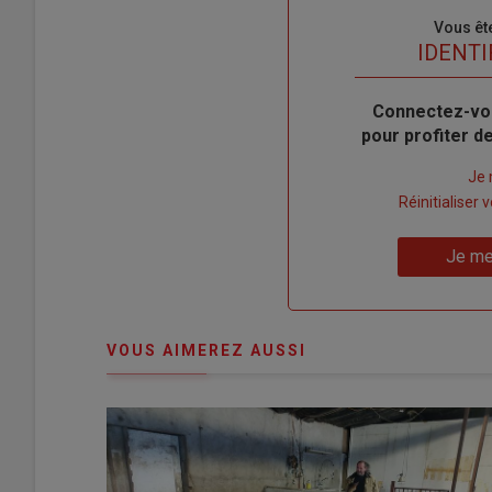
Sous-
Vous êt
titre
TITRE
IDENTI
Body
Connectez-vo
pour profiter 
Lien
Je 
"Créer
Lien
Réinitialiser
un
"Réinitialiser
Lien
nouveau
votre
Je me
"Je
compte"
mot
me
de
connecte"
passe"
VOUS AIMEREZ AUSSI