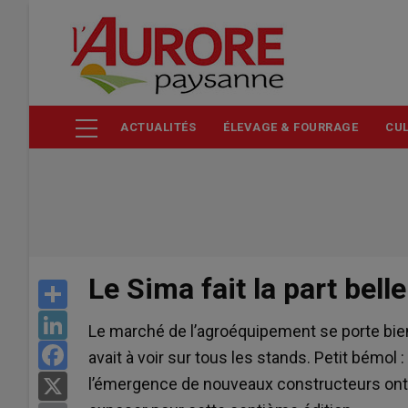
Aller
au
contenu
principal
ACTUALITÉS
ÉLEVAGE & FOURRAGE
CUL
Le Sima fait la part belle
Share
LinkedIn
Le marché de l’agroéquipement se porte bien. 
Facebook
avait à voir sur tous les stands. Petit bémol 
l’émergence de nouveaux constructeurs ont
X