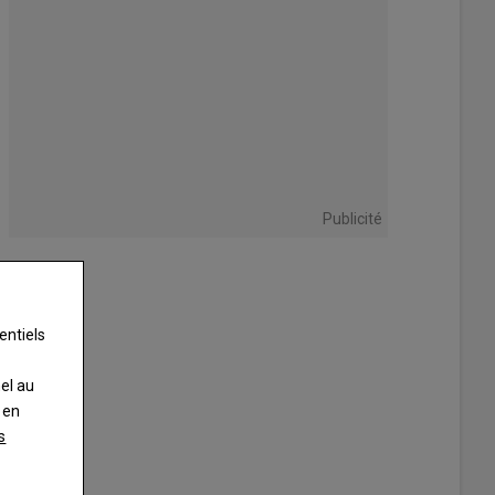
Publicité
entiels
nel au
 en
s