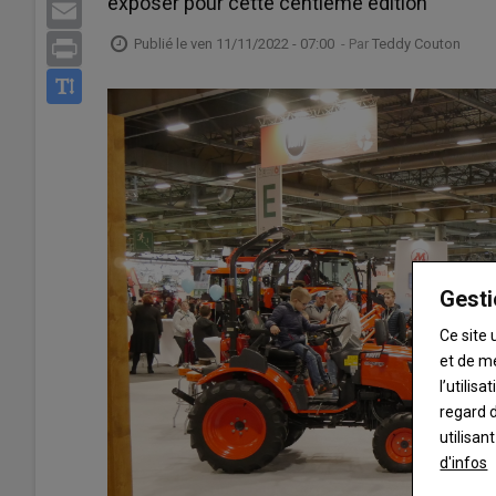
exposer pour cette centième édition
Email
Publié le
ven 11/11/2022 - 07:00
- Par
Teddy Couton
Print
Gesti
Ce site 
et de m
l’utilis
regard d
utilisan
d'infos