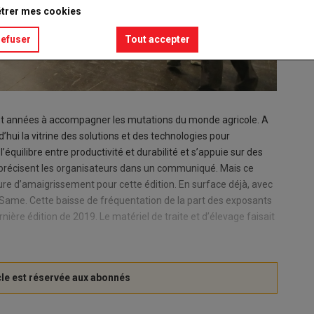
trer mes cookies
refuser
Tout accepter
ent années à accompagner les mutations du monde agricole. A
rd’hui la vitrine des solutions et des technologies pour
 l’équilibre entre productivité et durabilité et s’appuie sur des
, précisent les organisateurs dans un communiqué. Mais ce
ure d’amaigrissement pour cette édition. En surface déjà, avec
ame. Cette baisse de fréquentation de la part des exposants
nière édition de 2019. Le matériel de traite et d’élevage faisait