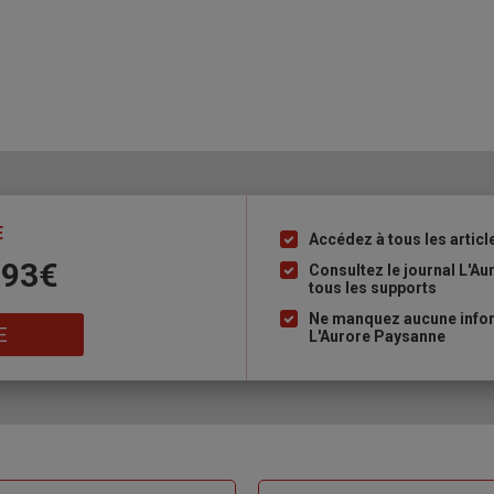
E
Accédez à tous les articl
Liste
 93€
à
Consultez le journal L'A
tous les supports
puce
Ne manquez aucune inform
E
L'Aurore Paysanne