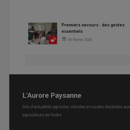
Premiers secours : des gestes
essentiels
05 février 2026
L'Aurore Paysanne
Site d'actualités agricoles, viticoles et rurales destinées au
agriculteurs de l'Indre.