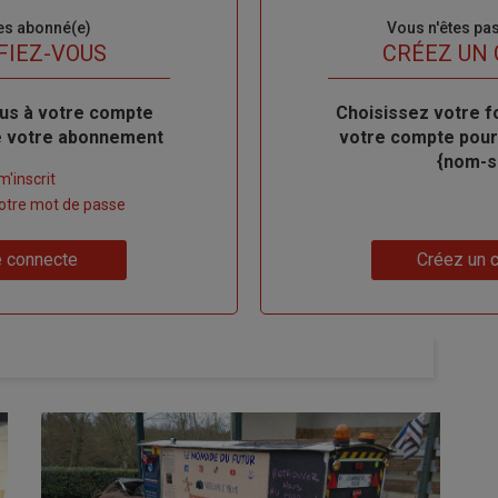
es abonné(e)
Sous-
Vous n'êtes pa
titre
FIEZ-VOUS
TITRE
CRÉEZ UN
us à votre compte
Body
Choisissez votre f
de votre abonnement
votre compte pour
{nom-si
m'inscrit
 votre mot de passe
Lien
 connecte
Créez un 