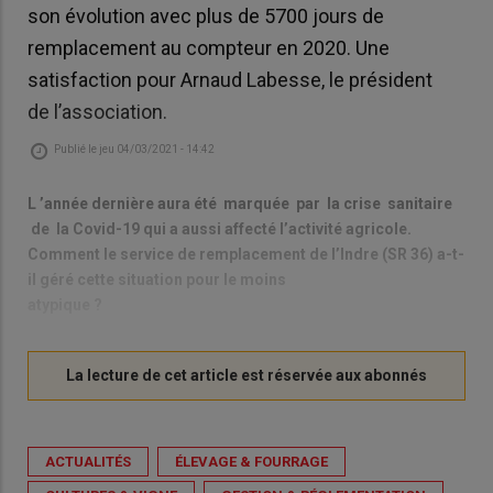
son évolution avec plus de 5700 jours de
remplacement au compteur en 2020. Une
satisfaction pour Arnaud Labesse, le président
de l’association.
Publié le
jeu 04/03/2021 - 14:42
L ’année dernière aura été marquée par la crise sanitaire
de la Covid-19 qui a aussi affecté l’activité agricole.
Comment le service de remplacement de l’Indre (SR 36) a-t-
il géré cette situation pour le moins
atypique ?
ACTUALITÉS
ÉLEVAGE & FOURRAGE