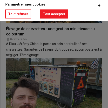
Paramétrer mes cookies
Tout refuser
Tout accepter
Élevage de chevrettes : une gestion minutieuse du
colostrum
05 février 2026
À Diou, Jérémy Chipault porte un soin particulier à ses
chevrettes. Garantes de l'avenir du troupeau, aucun poste est à
négliger. Témoignage.