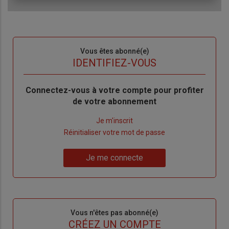
Sous-
Vous êtes abonné(e)
titre
TITRE
IDENTIFIEZ-VOUS
Body
Connectez-vous à votre compte pour profiter
de votre abonnement
Lien
Je m'inscrit
"Créer
Lien
Réinitialiser votre mot de passe
un
"Réinitialiser
Lien
nouveau
votre
Je me connecte
"Je
compte"
mot
me
de
connecte"
passe"
Sous-
Vous n'êtes pas abonné(e)
titre
TITRE
CRÉEZ UN COMPTE