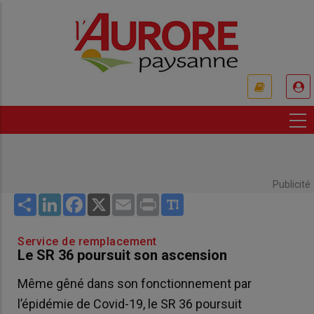
Aller
au
contenu
principal
USER
ACCOUNT
MENU
Publicité
Share
LinkedIn
Facebook
X
Email
Print
Service de remplacement
Le SR 36 poursuit son ascension
Même gêné dans son fonctionnement par
l’épidémie de Covid-19, le SR 36 poursuit