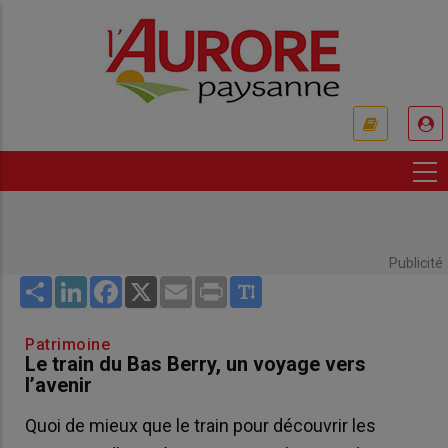
Aller
au
contenu
principal
USER
ACCOUNT
MENU
Publicité
Share
LinkedIn
Facebook
X
Email
Print
Patrimoine
Le train du Bas Berry, un voyage vers
l’avenir
Quoi de mieux que le train pour découvrir les