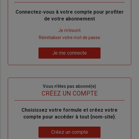
Body
Connectez-vous à votre compte pour profiter
de votre abonnement
Lien
Je m'inscrit
"Créer
Lien
Réinitialiser votre mot de passe
un
"Réinitialiser
Lien
nouveau
votre
Je me connecte
"Je
compte"
mot
me
de
connecte"
passe"
Sous-
Vous n'êtes pas abonné(e)
titre
TITRE
CRÉEZ UN COMPTE
Body
Choisissez votre formule et créez votre
compte pour accéder à tout {nom-site}.
Lien
Créez un compte