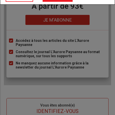
Body
A partir de 93€
Lien
JE M'ABONNE
Accédez à tous les articles du site L'Aurore
Liste
Paysanne
à
Consultez le journal L'Aurore Paysanne au format
puce
numérique, sur tous les supports
Ne manquez aucune information grâce à la
newsletter du journal L'Aurore Paysanne
Sous-
Vous êtes abonné(e)
titre
TITRE
IDENTIFIEZ-VOUS